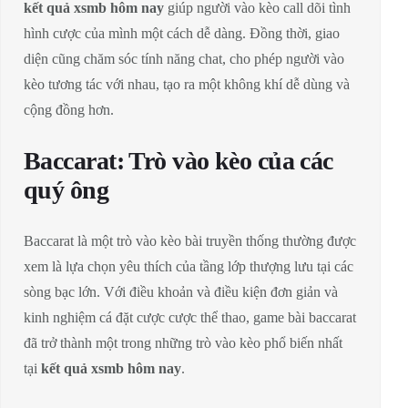
kết quả xsmb hôm nay
giúp người vào kèo call dõi tình
hình cược của mình một cách dễ dàng. Đồng thời, giao
diện cũng chăm sóc tính năng chat, cho phép người vào
kèo tương tác với nhau, tạo ra một không khí dễ dùng và
cộng đồng hơn.
Baccarat: Trò vào kèo của các
quý ông
Baccarat là một trò vào kèo bài truyền thống thường được
xem là lựa chọn yêu thích của tầng lớp thượng lưu tại các
sòng bạc lớn. Với điều khoản và điều kiện đơn giản và
kinh nghiệm cá đặt cược cược thể thao, game bài baccarat
đã trở thành một trong những trò vào kèo phổ biến nhất
tại
kết quả xsmb hôm nay
.