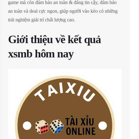
game mà còn đảm bảo an toàn & đáng tin cậy, đảm bảo
an toàn và deal cực ngon, giúp người vào kèo có những
trải nghiệm giải trí chất lượng cao.
Giới thiệu về kết quả
xsmb hôm nay