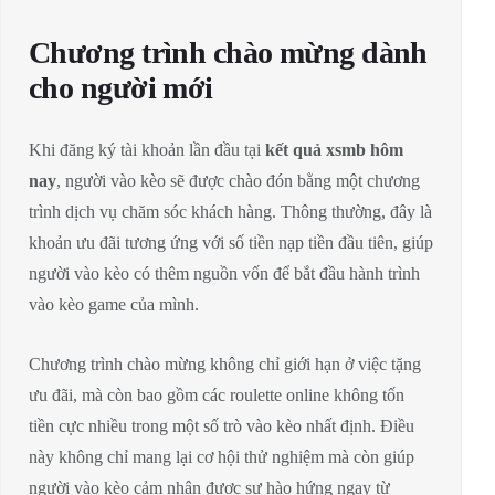
Chương trình chào mừng dành
cho người mới
Khi đăng ký tài khoản lần đầu tại
kết quả xsmb hôm
nay
, người vào kèo sẽ được chào đón bằng một chương
trình dịch vụ chăm sóc khách hàng. Thông thường, đây là
khoản ưu đãi tương ứng với số tiền nạp tiền đầu tiên, giúp
người vào kèo có thêm nguồn vốn để bắt đầu hành trình
vào kèo game của mình.
Chương trình chào mừng không chỉ giới hạn ở việc tặng
ưu đãi, mà còn bao gồm các roulette online không tốn
tiền cực nhiều trong một số trò vào kèo nhất định. Điều
này không chỉ mang lại cơ hội thử nghiệm mà còn giúp
người vào kèo cảm nhận được sự hào hứng ngay từ