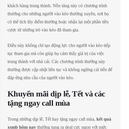
khách hàng trung thành. Nền tảng này có chương trình
thưởng cho những người vào kèo thường xuyên, nơi họ
có thể tích lũy điểm thưởng hoặc nhận lại một phần tiền
cược từ những trò vào kèo đã tham gia.
Điều này không chỉ tạo động lực cho người vào kèo tiếp
tục tham gia mà còn giúp họ cảm thấy giá trị của việc
trung thành với nhà cái. Các chương trình thưởng này
thường được cập nhật liên tục và không ngừng cải tiến để
đáp ứng nhu cầu của người vào kèo.
Khuyến mãi dịp lễ, Tết và các
tặng ngay call mùa
Trong những dịp lễ, Tết hay tặng ngay call mùa,
kết quả
xsmb hôm nay
thường tung ra deal cực ngon với mức