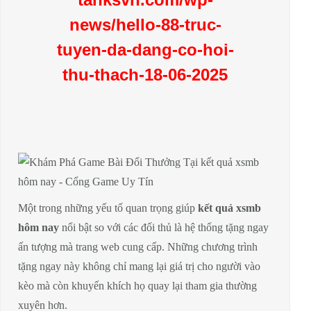
news/hello-88-truc-
tuyen-da-dang-co-hoi-
thu-thach-18-06-2025
Một trong những yếu tố quan trọng giúp
kết quả xsmb
hôm nay
nổi bật so với các đối thủ là hệ thống tặng ngay
ấn tượng mà trang web cung cấp. Những chương trình
tặng ngay này không chỉ mang lại giá trị cho người vào
kèo mà còn khuyến khích họ quay lại tham gia thường
xuyên hơn.