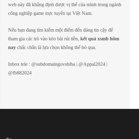
web này đã khẳng định được vị thế của mình trong ngành
công nghiệp game trực tuyến tại Việt Nam.
Nếu bạn đang tìm kiếm một điểm đến đáng tin cậy để
tham gia các trò vào kèo bài rút tiền,
kết quả xsmb hôm
nay
chắc chắn là lựa chọn không thể bỏ qua.
Inbox tele : @subdomaingovshiba | @Appal2024 |
@fb882024