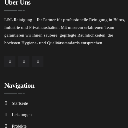
Über Uns
L&L Reinigung – Ihr Partner für professionelle Reinigung in Büros,
Industrie und Privathaushalten. Mit unserem erfahrenen Team
garantieren wir Ihnen saubere, gepflegte Räumlichkeiten, die
höchsten Hygiene- und Qualitätsstandards entsprechen.
Navigation
Startseite
Leistungen
Projekte