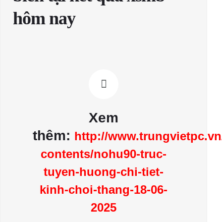
hôm nay
Xem
thêm:
http://www.trungvietpc.v
contents/nohu90-truc-
tuyen-huong-chi-tiet-
kinh-choi-thang-18-06-
2025