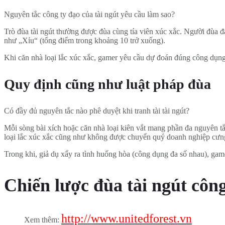
Nguyên tắc công ty đạo của tài ngút yêu cầu làm sao?
Trò đùa tài ngút thường được đùa cùng tía viên xúc xắc. Người đùa đ
như „Xỉu“ (tổng điểm trong khoảng 10 trở xuống).
Khi căn nhà loại lắc xúc xắc, gamer yêu cầu dự đoán đúng công dụng
Quy định cũng như luật pháp đùa
Có đầy đủ nguyên tắc nào phê duyệt khi tranh tài tài ngút?
Mỗi sòng bài xích hoặc căn nhà loại kiên vắt mang phần đa nguyên t
loại lắc xúc xắc cũng như không được chuyển quý doanh nghiệp cưng
Trong khi, giả dụ xẩy ra tình huống hòa (công dụng đa số nhau), gam
Chiến lược đùa tài ngút côn
http://www.unitedforest.vn
Xem thêm: