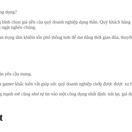
ông dụng?
ng bình chọn giá tiền của quý doanh nghiệp dạng thân. Quý khách hàng
h ngặt nghèo chúng.
 trọng tâm khiêm tốn phổ thông hơn để dai dẳng thời gian đùa, thuyên 
cần yêu cầu mang.
a gamer khác kiên vắt giúp sức quý doanh nghiệp chớp được được xu 
 mạnh mẽ cũng như tự tin vào một công dụng nhất định. trái lại, giả d
t