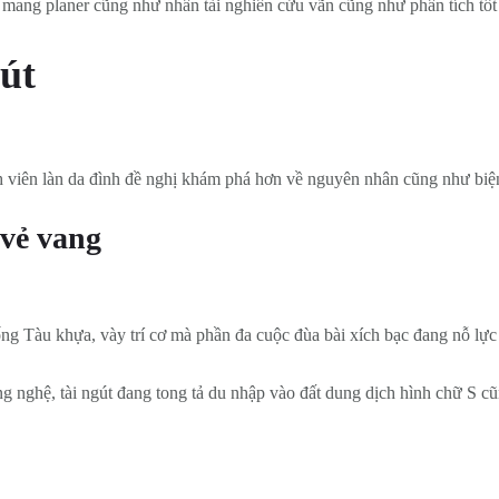
cầu mang planer cũng như nhân tài nghiên cứu vãn cũng như phân tích tố
gút
nh viên làn da đình đề nghị khám phá hơn về nguyên nhân cũng như bi
 vẻ vang
ng Tàu khựa, vày trí cơ mà phần đa cuộc đùa bài xích bạc đang nỗ lực
ông nghệ, tài ngút đang tong tả du nhập vào đất dung dịch hình chữ S 