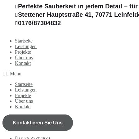
Perfekte Sauberkeit in jedem Detail – fü
Stettener Hauptstraße 41, 70771 Leinfel
0176/87304832
Startseite
Leistungen
Projekte
Über uns
Kontakt
Menu
Startseite
Leistungen
Projekte
Über uns
Kontakt
Kontaktieren Sie Uns
0176/87304832