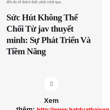
đến đa số thách thức phải vượt qua.
Sức Hút Không Thể
Chối Từ jav thuyết
minh: Sự Phát Triển Và
Tiềm Năng
Xem
thêm:
http://www.hatduathaison