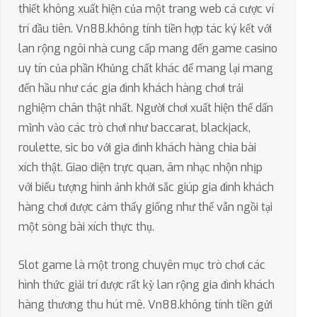
thiết không xuất hiện của một trang web cá cược ví
trí đầu tiên. Vn88.không tính tiền hợp tác ký kết với
lan rộng ngôi nhà cung cấp mang đến game casino
uy tín của phần Khủng chất khác để mang lại mang
đến hầu như các gia đình khách hàng chơi trải
nghiệm chân thật nhất. Người chơi xuất hiện thể dấn
mình vào các trò chơi như baccarat, blackjack,
roulette, sic bo với gia đình khách hàng chia bài
xích thật. Giao diện trực quan, âm nhạc nhộn nhịp
với biểu tượng hình ảnh khởi sắc giúp gia đình khách
hàng chơi được cảm thấy giống như thể vẫn ngồi tại
một sòng bài xích thực thụ.
Slot game là một trong chuyên mục trò chơi các
hình thức giải trí được rất kỳ lan rộng gia đình khách
hàng thương thu hút mê. Vn88.không tính tiền gửi