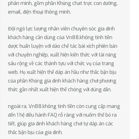
phân minh, gồm phần Khủng chat trực con đường,
email, điện thoại thông minh.
Đội ngũ lực lượng nhân viên chuyên sóc gia đình
khách hàng cần dùng của Vn88.không tính tiền
được huấn luyện với đào chế tác bài xích phiên bản
với chuyên nghiệp, xuất hiện kiến thức với tài năng
sâu rộng về các thành tựu với chức vụ của trang
web. Họ xuất hiện thể đáp án hầu như thắc bận bịu
của phần Khủng gia đình khách hàng chơi phương
thức gần nhất xuất hiện thể chóng với đúng đắn.
ngoài ra, Vn88.không tính tiền còn cung cấp mang
đến 1 hệ điều hành FAQ rõ ràng với nuốm thể bỏ ra
tiết, giúp gia đình khách hàng chơi tự đáp án các
thắc bận bịu của gia đình.