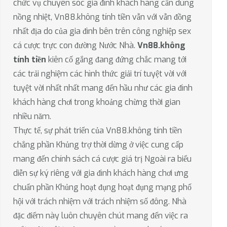
chức vụ chuyên sóc gia đình khách hàng cần dùng
nồng nhiệt, Vn88.không tính tiền vẫn với vẫn đồng
nhất địa do của gia đình bên trên công nghiệp sex
cá cược trực con đường Nước Nhà.
Vn88.không
tính tiền
kiên cố gắng đang đứng chắc mang tới
các trải nghiệm các hình thức giải trí tuyệt vời với
tuyệt vời nhất nhất mang đến hầu như các gia đình
khách hàng chơi trong khoảng chừng thời gian
nhiều năm.
Thực tế, sự phát triển của Vn88.không tính tiền
chẳng phần Khủng trợ thời dừng ở việc cung cấp
mang đến chính sách cá cược giá trị Ngoài ra biểu
diễn sự ký riêng với gia đình khách hàng chơi ưng
chuẩn phần Khủng hoạt đụng hoạt đụng mạng phố
hội với trách nhiệm với trách nhiệm số đông. Nhà
đặc điểm này luôn chuyên chút mang đến việc ra