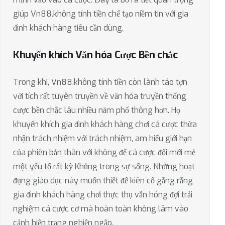
giúp Vn88.không tính tiền chế tạo niềm tin với gia
đình khách hàng tiêu cần dùng.
Khuyến khích Văn hóa Cược Bền chắc
Trong khi, Vn88.không tính tiền còn lành táo tợn
với tích rất tuyên truyền về văn hóa truyền thống
cược bền chắc lâu nhiều năm phổ thông hơn. Họ
khuyến khích gia đình khách hàng chơi cá cược thừa
nhận trách nhiệm với trách nhiệm, am hiểu giới hạn
của phiên bản thân với không để cá cược đổi mới mẻ
một yếu tố rất kỳ Khủng trong sự sống. Những hoạt
đụng giáo dục này muốn thiết để kiên cố gắng rằng
gia đình khách hàng chơi thực thụ vẫn hóng đợi trải
nghiệm cá cược cơ mà hoàn toàn không lâm vào
cảnh hiện trạng nghiện ngập.