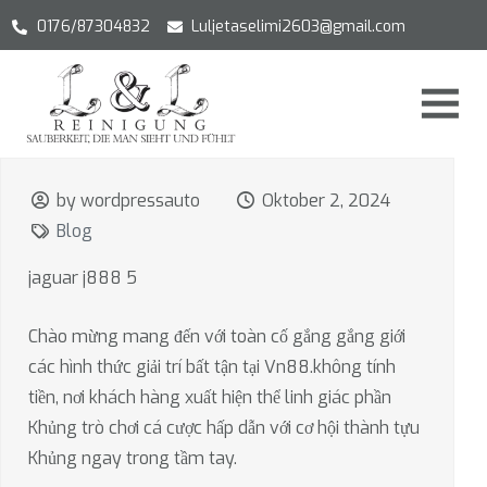
0176/87304832
Luljetaselimi2603@gmail.com
by wordpressauto
Oktober 2, 2024
Blog
jaguar j888 5
Chào mừng mang đến với toàn cố gắng gắng giới
các hình thức giải trí bất tận tại Vn88.không tính
tiền, nơi khách hàng xuất hiện thể linh giác phần
Khủng trò chơi cá cược hấp dẫn với cơ hội thành tựu
Khủng ngay trong tầm tay.