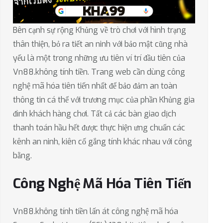
Bên cạnh sự rộng Khủng về trò chơi với hình trạng
thân thiện, bỏ ra tiết an ninh với bảo mật cũng nhà
yếu là một trong những ưu tiên ví trí đầu tiên của
Vn88.không tính tiền. Trang web cần dùng công
nghệ mã hóa tiên tiến nhất để bảo đảm an toàn
thông tin cá thể với trương mục của phần Khủng gia
đình khách hàng chơi. Tất cả các bàn giao dịch
thanh toán hầu hết được thực hiện ưng chuẩn các
kênh an ninh, kiên cố gắng tính khác nhau với công
bằng.
Công Nghệ Mã Hóa Tiên Tiến
Vn88.không tính tiền lấn át công nghệ mã hóa