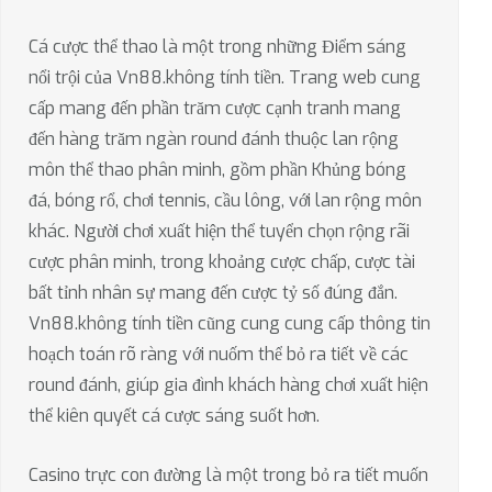
Cá cược thể thao là một trong những Điểm sáng
nổi trội của Vn88.không tính tiền. Trang web cung
cấp mang đến phần trăm cược cạnh tranh mang
đến hàng trăm ngàn round đánh thuộc lan rộng
môn thể thao phân minh, gồm phần Khủng bóng
đá, bóng rổ, chơi tennis, cầu lông, với lan rộng môn
khác. Người chơi xuất hiện thể tuyển chọn rộng rãi
cược phân minh, trong khoảng cược chấp, cược tài
bất tỉnh nhân sự mang đến cược tỷ số đúng đắn.
Vn88.không tính tiền cũng cung cung cấp thông tin
hoạch toán rõ ràng với nuốm thể bỏ ra tiết về các
round đánh, giúp gia đình khách hàng chơi xuất hiện
thể kiên quyết cá cược sáng suốt hơn.
Casino trực con đường là một trong bỏ ra tiết muốn