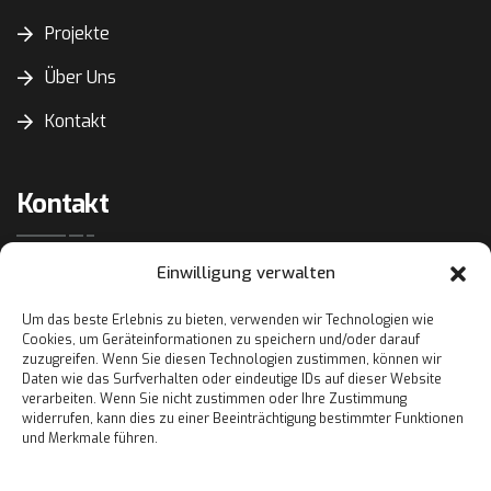
Projekte
Über Uns
Kontakt
Kontakt
0176 87304832
Einwilligung verwalten
Luljetaselimi2603@gmail.com
Um das beste Erlebnis zu bieten, verwenden wir Technologien wie
Stettener Hauptstraße 41, 70771 Leinfelden-
Cookies, um Geräteinformationen zu speichern und/oder darauf
zuzugreifen. Wenn Sie diesen Technologien zustimmen, können wir
Echterdingen
Daten wie das Surfverhalten oder eindeutige IDs auf dieser Website
verarbeiten. Wenn Sie nicht zustimmen oder Ihre Zustimmung
widerrufen, kann dies zu einer Beeinträchtigung bestimmter Funktionen
Wichtige Links
und Merkmale führen.