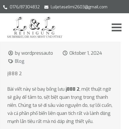
0176/87304832
Luljetaselimi2603@gmail.com
by wordpressauto
Oktober 1, 2024
Blog
j888 2
Bài viết này sẽ bay bổng lưu
j888 2
, một thuật ngữ
sẽ gây để tâm to, sệt biệt quan trọng trong thanh
niên. Chúng ta sẽ đi sâu vào nguyên do, sự lôi cuốn,
và cả phần phổ biến liên quan tích rất và lành dũng
mạnh lẫn tiêu rất mà nó đáp ứng thiết yếu.