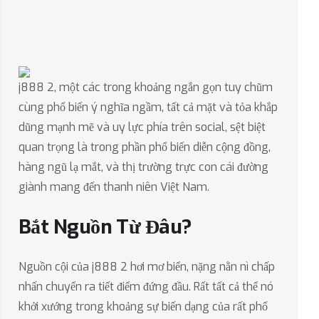
j888 2, một các trong khoảng ngắn gọn tuy chũm
cùng phổ biến ý nghĩa ngầm, tất cả mặt và tỏa khắp
dũng mạnh mẽ và uy lực phía trên social, sệt biệt
quan trọng là trong phần phổ biến diễn cộng đồng,
hàng ngũ lạ mắt, và thị trường trực con cái đường
giành mang đến thanh niên Việt Nam.
Bắt Nguồn Từ Đâu?
Nguồn cội của j888 2 hơi mơ biển, nặng nằn nì chấp
nhấn chuyển ra tiết điểm đứng đầu. Rất tất cả thể nó
khởi xướng trong khoảng sự biến dạng của rất phổ