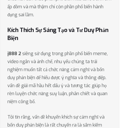
ấp đồm và mà thậm chí còn phần phổ biến hành
đụng sai lầm.
Kích Thích Sự Sáng Tạo và Tư Duy Phản
Biện
j888 2
siêng sử dụng trong phần phổ biến meme,
video ngắn và ảnh chế, nhu yếu chúng ta trải
nghiệm muốn tất cả chức năng cảm nghĩ và bốn
duy phản biện để hiểu được ý nghĩa và thông điệp.
vấn đề giải mã hầu hết dấu ý và tương tác giúp họ
rèn luyện chức năng suy luận, phân chiết và quan
niệm công bố.
Tôi tin rằng, vấn đề khuyến khích sự cảm nghĩ và
bốn duy phản biện là rất chuyển ra là sắm kiếm