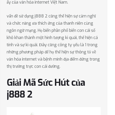
ấy của văn hóa internet Việt Nam.
vấn đề sử dụng j888 2 cũng thể hiện sự cảm nghĩ
và chức năng ưa thích ứng của thanh niên cùng
ngôn ngữ mạng. Họ biến phần phổ biến con cái số
khô khan thành một hình tượng kì quái, thể hiện cá
tính và sự kì quái. Đây cũng công ty yếu là 1 trong
những phương pháp để họ thể hiện sự thông tỏ về
văn hóa internet và bệnh minh địa điểm đứng trong
thị trường trực con cái đường.
Giải Mã Sức Hút của
j888 2