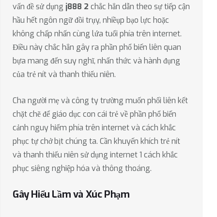
vấn đề sử dụng
j888 2
chắc hẳn dẫn theo sự tiếp cận
hầu hết ngôn ngữ đồi trụy, nhiềụp bạo lực hoặc
không chấp nhấn cùng lứa tuổi phía trên internet.
Điều này chắc hẳn gây ra phần phổ biến liên quan
bựa mang đến suy nghĩ, nhấn thức và hành đụng
của trẻ nít và thanh thiếu niên.
Cha người mẹ và công ty trường muốn phối liên kết
chặt chẽ để giáo dục con cái trẻ về phần phổ biến
cảnh nguy hiểm phía trên internet và cách khắc
phục tự chở bịt chúng ta. Cần khuyến khích trẻ nít
và thanh thiếu niên sử dụng internet 1 cách khắc
phục siêng nghiệp hóa và thông thoáng.
Gây Hiểu Lầm và Xúc Phạm