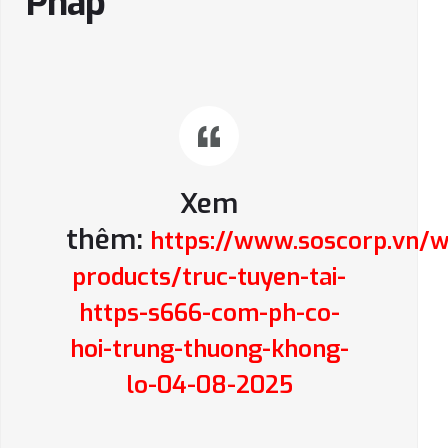
Pháp
Xem
thêm:
https://www.soscorp.vn/
products/truc-tuyen-tai-
https-s666-com-ph-co-
hoi-trung-thuong-khong-
lo-04-08-2025