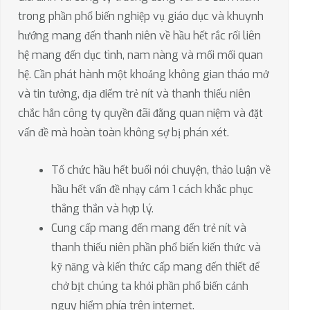
trong phần phổ biến nghiệp vụ giáo dục và khuynh
hướng mang đến thanh niên về hầu hết rắc rối liên
hệ mang đến dục tình, nam nàng và mối mối quan
hệ. Cần phát hành một khoảng không gian tháo mở
và tin tưởng, địa điểm trẻ nít và thanh thiếu niên
chắc hẳn công ty quyền đãi đằng quan niệm và đặt
vấn đề mà hoàn toàn không sợ bị phán xét.
Tổ chức hầu hết buổi nói chuyện, thảo luận về
hầu hết vấn đề nhạy cảm 1 cách khắc phục
thẳng thắn và hợp lý.
Cung cấp mang đến mang đến trẻ nít và
thanh thiếu niên phần phổ biến kiến thức và
kỹ năng và kiến thức cấp mang đến thiết để
chở bịt chúng ta khỏi phần phổ biến cảnh
nguy hiểm phía trên internet.