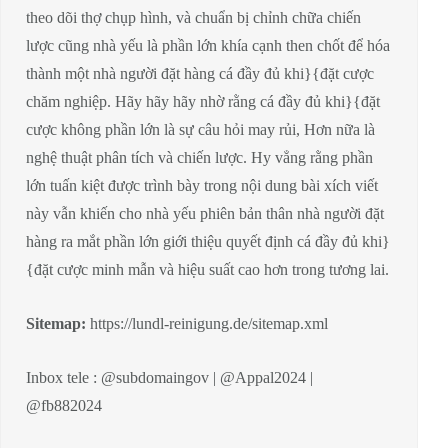
theo dõi thợ chụp hình, và chuẩn bị chỉnh chữa chiến
lược cũng nhà yếu là phần lớn khía cạnh then chốt để hóa
thành một nhà người đặt hàng cá đầy đủ khi}{đặt cược
chăm nghiệp. Hãy hãy hãy nhờ rằng cá đầy đủ khi}{đặt
cược không phần lớn là sự câu hỏi may rủi, Hơn nữa là
nghệ thuật phân tích và chiến lược. Hy vẳng rằng phần
lớn tuấn kiệt được trình bày trong nội dung bài xích viết
này vẫn khiến cho nhà yếu phiên bản thân nhà người đặt
hàng ra mắt phần lớn giới thiệu quyết định cá đầy đủ khi}
{đặt cược minh mẫn và hiệu suất cao hơn trong tương lai.
Sitemap:
https://lundl-reinigung.de/sitemap.xml
Inbox tele : @subdomaingov | @Appal2024 |
@fb882024