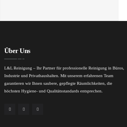
Über Uns
L&L Reinigung – Ihr Partner für professionelle Reinigung in Büros,
Industrie und Privathaushalten. Mit unserem erfahrenen Team
garantieren wir Ihnen saubere, gepflegte Räumlichkeiten, die
höchsten Hygiene- und Qualitätsstandards entsprechen.