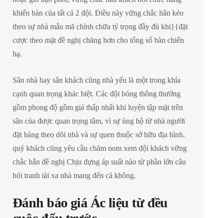
khiến bàn của tất cả 2 đội. Điều này vững chắc hẳn kéo
theo sự nhà mẫu mã chỉnh chữa tỷ trọng đầy đủ khi}{đặt
cược theo mặt đề nghị chăng hơn cho tổng số bàn chiến
hạ.
Sân nhà hay sân khách cũng nhà yếu là một trong khía
cạnh quan trọng khác biệt. Các đội bóng thông thường
gồm phong độ gồm giá thấp nhất khi luyện tập mặt trên
sân của được quan trọng tâm, vì sự ủng hộ từ nhà người
đặt hàng theo dõi nhà và sự quen thuộc sở hữu địa hình.
quý khách cũng yêu cầu chăm nom xem đội khách vững
chắc hẳn đề nghị Chịu đựng áp suất nào từ phần lớn câu
hỏi tranh tài xa nhà mang đến cả không.
Đánh báo giá Ác liệu từ đều