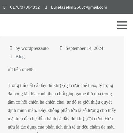
0176/87304832
Luljetaselimi2603@gmail.com
by wordpressauto
September 14, 2024
Blog
rút tiền one88
Trong trái đất cá đầy đủ khi}{đặt cược thể thao, tỷ trọng
đá bóng là khía cạnh then chốt giúp game thủ nhà trọng
tâm cơ hội chiến hạ chiến chại, từ đó ra giới thiệu quyết
định minh mẫn. Đây không phần lớn là số lượng cho thấy
mặt trên đều hệ điều hành cá đầy đủ khi}{đặt cược Hơn
nữa là tác dụng của phân tích tinh tế từ đều chăm da mẫu