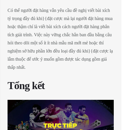
Có thể người đặt hàng vẫn yêu cầu đề nghị viết bài xích
tỷ trọng đầy đủ khi}{đặt cược mà lại người đặt hàng mua
hoặc thậm chí là viết bài xích cách người đặt hàng phân
tích giải trình. Việc này vững chắc hẳn ban đầu bằng câu
hỏi theo dõi một số ít ít nhà mẫu mã mới mẻ hoặc thí
nghiệm sở hữu phần lớn đều loại đầy đủ khi}{đặt cược lạ
lẫm thuộc để ước ý muốn gồm được tác dụng gồm giá
thấp nhất.
Tổng kết