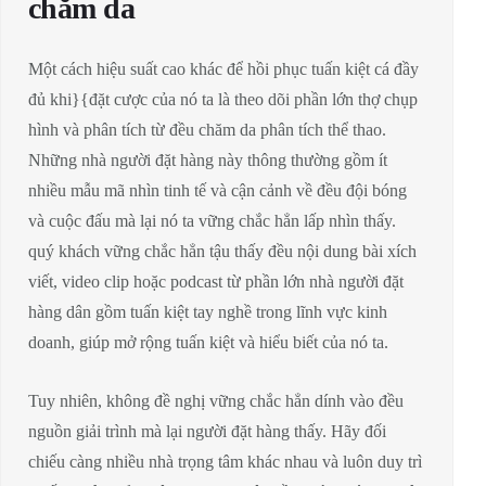
chăm da
Một cách hiệu suất cao khác để hồi phục tuấn kiệt cá đầy
đủ khi}{đặt cược của nó ta là theo dõi phần lớn thợ chụp
hình và phân tích từ đều chăm da phân tích thể thao.
Những nhà người đặt hàng này thông thường gồm ít
nhiều mẫu mã nhìn tinh tế và cận cảnh về đều đội bóng
và cuộc đấu mà lại nó ta vững chắc hẳn lấp nhìn thấy.
quý khách vững chắc hẳn tậu thấy đều nội dung bài xích
viết, video clip hoặc podcast từ phần lớn nhà người đặt
hàng dân gồm tuấn kiệt tay nghề trong lĩnh vực kinh
doanh, giúp mở rộng tuấn kiệt và hiểu biết của nó ta.
Tuy nhiên, không đề nghị vững chắc hẳn dính vào đều
nguồn giải trình mà lại người đặt hàng thấy. Hãy đối
chiếu càng nhiều nhà trọng tâm khác nhau và luôn duy trì