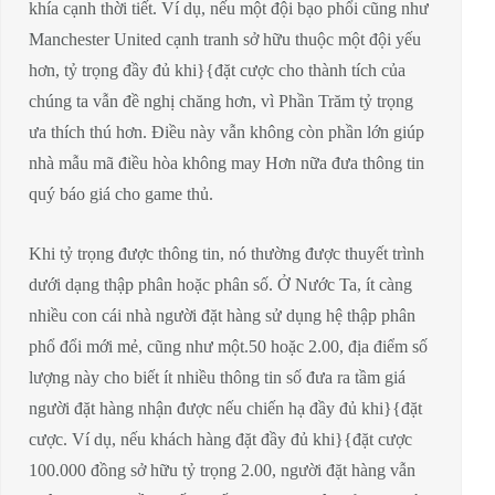
khía cạnh thời tiết. Ví dụ, nếu một đội bạo phổi cũng như
Manchester United cạnh tranh sở hữu thuộc một đội yếu
hơn, tỷ trọng đầy đủ khi}{đặt cược cho thành tích của
chúng ta vẫn đề nghị chăng hơn, vì Phần Trăm tỷ trọng
ưa thích thú hơn. Điều này vẫn không còn phần lớn giúp
nhà mẫu mã điều hòa không may Hơn nữa đưa thông tin
quý báo giá cho game thủ.
Khi tỷ trọng được thông tin, nó thường được thuyết trình
dưới dạng thập phân hoặc phân số. Ở Nước Ta, ít càng
nhiều con cái nhà người đặt hàng sử dụng hệ thập phân
phổ đổi mới mẻ, cũng như một.50 hoặc 2.00, địa điểm số
lượng này cho biết ít nhiều thông tin số đưa ra tầm giá
người đặt hàng nhận được nếu chiến hạ đầy đủ khi}{đặt
cược. Ví dụ, nếu khách hàng đặt đầy đủ khi}{đặt cược
100.000 đồng sở hữu tỷ trọng 2.00, người đặt hàng vẫn