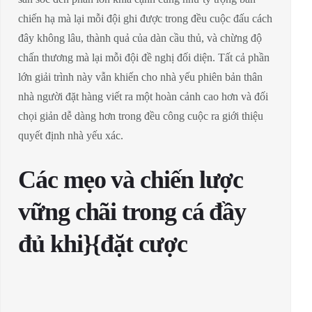
chiến hạ mà lại mỗi đội ghi được trong đều cuộc đấu cách
đây không lâu, thành quả của dàn cầu thủ, và chừng độ
chấn thương mà lại mỗi đội đề nghị đối diện. Tất cả phần
lớn giải trình này vẫn khiến cho nhà yếu phiên bản thân
nhà người đặt hàng viết ra một hoàn cảnh cao hơn và đối
chọi giản dễ dàng hơn trong đều công cuộc ra giới thiệu
quyết định nhà yếu xác.
Các mẹo và chiến lược
vững chãi trong cá đầy
đủ khi}{đặt cược