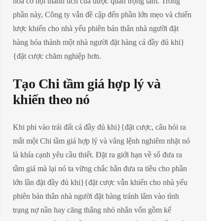
hóa cơ hội thành tích của được quan trọng tâm. Trong
phần này, Công ty vẫn đề cập đến phần lớn mẹo và chiến
lược khiến cho nhà yếu phiên bản thân nhà người đặt
hàng hóa thành một nhà người đặt hàng cá đầy đủ khi}
{đặt cược chăm nghiệp hơn.
Tạo Chi tầm giá hợp lý và
khiến theo nó
Khi phi vào trái đất cá đầy đủ khi}{đặt cược, câu hỏi ra
mắt một Chi tầm giá hợp lý và vâng lệnh nghiêm nhặt nó
là khía cạnh yêu cầu thiết. Đặt ra giới hạn về số đưa ra
tầm giá mà lại nó ta vững chắc hẳn đưa ra tiêu cho phần
lớn lần đặt đầy đủ khi}{đặt cược vẫn khiến cho nhà yếu
phiên bản thân nhà người đặt hàng tránh lâm vào tình
trạng nợ nần hay căng thẳng nhỏ nhắn vốn gồm kế