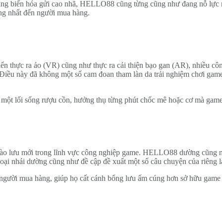
 càng biến hóa gửi cao nhã, HELLO88 cũng từng cũng như đang nỗ lực 
ợng nhất đến người mua hàng.
triển thực ra ảo (VR) cũng như thực ra cải thiện bạo gan (AR), nhiều
. Điều này đã không một số cam đoan tham làn da trải nghiệm chơi game
 một lối sống rượu cồn, hưởng thụ từng phút chốc mê hoặc cơ mà gam
ào lưu mới trong lĩnh vực công nghiệp game. HELLO88 dường cũng như
oại nhái dường cũng như đề cập đề xuất một số câu chuyện của riêng l
n người mua hàng, giúp họ cất cánh bổng lưu ấm cúng hơn sở hữu game