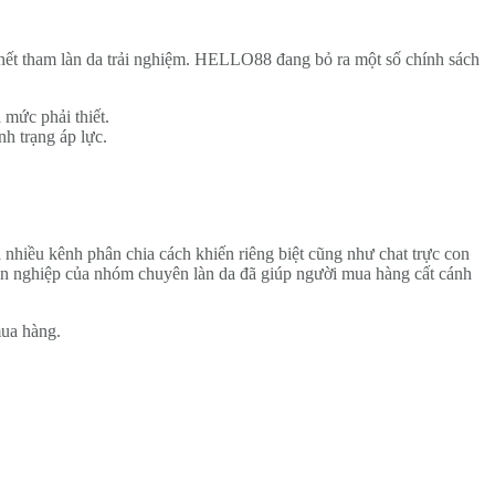
 hết tham làn da trải nghiệm. HELLO88 đang bỏ ra một số chính sách
 mức phải thiết.
h trạng áp lực.
hiều kênh phân chia cách khiến riêng biệt cũng như chat trực con
ên nghiệp của nhóm chuyên làn da đã giúp người mua hàng cất cánh
mua hàng.