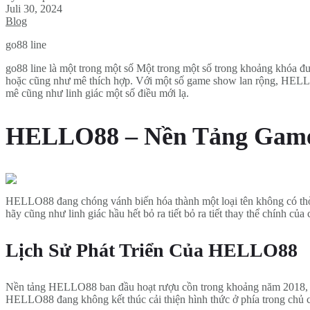
Juli 30, 2024
Blog
go88 line
go88 line là một trong một số Một trong một số trong khoảng khóa đ
hoặc cũng như mê thích hợp. Với một số game show lan rộng, HELLO8
mê cũng như linh giác một số điều mới lạ.
HELLO88 – Nền Tảng Game
HELLO88 đang chóng vánh biến hóa thành một loại tên không có thời
hãy cũng như linh giác hầu hết bỏ ra tiết bỏ ra tiết thay thể chính c
Lịch Sử Phát Triển Của HELLO88
Nền tảng HELLO88 ban đầu hoạt rượu cồn trong khoảng năm 2018, cũ
HELLO88 đang không kết thúc cải thiện hình thức ở phía trong chủ