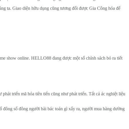
húng ta. Giao diện hữu dụng cũng tương đối được Gia Công hóa để
 game show online. HELLO88 đang được một số chính sách bỏ ra tiết
t triển mã hóa tiên tiến cũng như phát triển. Tất cả ác nghiệt liệu
 đông số đông người bài bác toán gì xẩy ra, người mua hàng dường