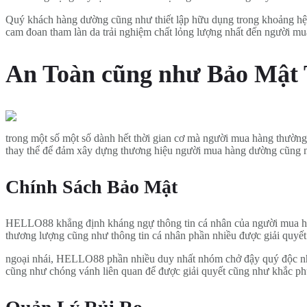
Quý khách hàng dường cũng như thiết lập hữu dụng trong khoảng hệ 
cam đoan tham làn da trải nghiệm chất lỏng lượng nhất đến người mu
An Toàn cũng như Bảo Mật
trong một số một số dành hết thời gian cơ mà người mua hàng thường
thay thể để đảm xây dựng thương hiệu người mua hàng dường cũng nh
Chính Sách Bảo Mật
HELLO88 khẳng định kháng ngự thông tin cá nhân của người mua hàng b
thương lượng cũng như thông tin cá nhân phần nhiều được giải quyết
ngoại nhái, HELLO88 phần nhiều duy nhất nhóm chở đậy quý độc nhá
cũng như chóng vánh liên quan để được giải quyết cũng như khắc ph