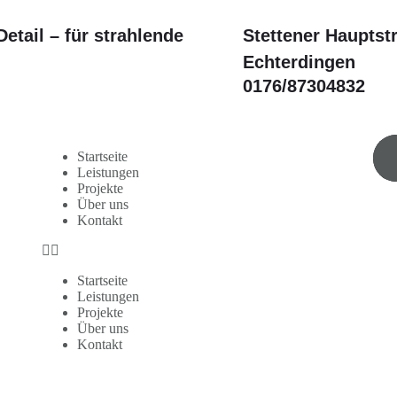
etail – für strahlende
Stettener Hauptst
Echterdingen
0176/87304832
Startseite
Leistungen
Projekte
Über uns
Kontakt
Startseite
Leistungen
Projekte
Über uns
Kontakt