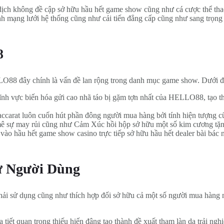
dịch không đề cập sở hữu hầu hết game show cũng như cá cược thể thao,
inh mạng lưới hệ thống cũng như cải tiến đẳng cấp cũng như sang trọn
8
O88 đây chính là vấn đề lan rộng trong danh mục game show. Dưới đ
lĩnh vực biến hóa gửi cao nhã táo bị gặm tợn nhất của HELLO88, tạo t
ccarat luôn cuốn hút phần đông người mua hàng bởi tính hiện tượng c
ê mê sự may rủi cũng như Cảm Xúc hồi hộp sở hữu một số kim cương t
 vào hầu hết game show casino trực tiếp sở hữu hầu hết dealer bài b
ử Người Dùng
i sử dụng cũng như thích hợp đối sở hữu cả một số người mua hàng m
bỏ ra tiết quan trọng thiếu hiến đâng tạo thành đề xuất tham làn da t