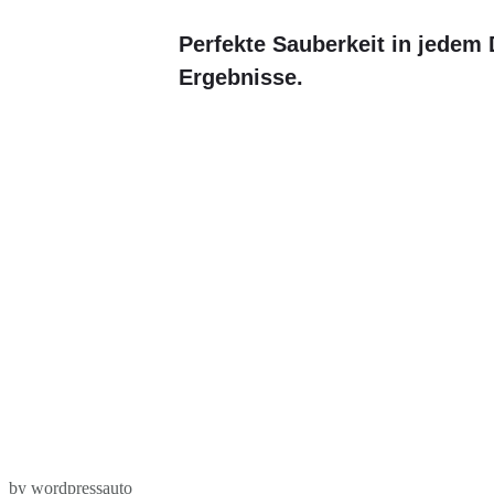
Perfekte Sauberkeit in jedem D
Ergebnisse.
by wordpressauto