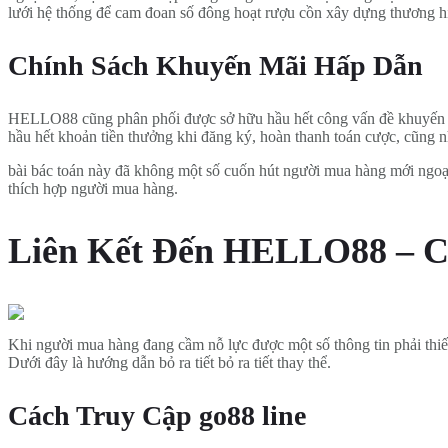
lưới hệ thống để cam đoan số đông hoạt rượu cồn xây dựng thương h
Chính Sách Khuyến Mãi Hấp Dẫn
HELLO88 cũng phân phối được sở hữu hầu hết công vấn đề khuyến m
hầu hết khoản tiền thưởng khi đăng ký, hoàn thanh toán cược, cũng 
bài bác toán này đã không một số cuốn hút người mua hàng mới ngoạ
thích hợp người mua hàng.
Liên Kết Đến HELLO88 – C
Khi người mua hàng đang cầm nỗ lực được một số thông tin phải thiết 
Dưới đây là hướng dẫn bỏ ra tiết bỏ ra tiết thay thể.
Cách Truy Cập go88 line