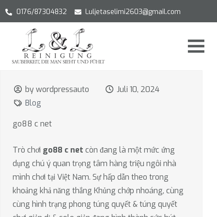
0176/87304832
Luljetaselimi2603@gmail.com
by wordpressauto
Juli 10, 2024
Blog
go88 c net
Trò chơi
go88 c net
còn đang là một mức ứng
dụng chú ý quan trọng tâm hàng triệu ngôi nhà
mình chơi tại Việt Nam. Sự hấp dẫn theo trong
khoảng khả năng thắng Khủng chớp nhoáng, cùng
cùng hình trạng phong túng quyết & túng quyết