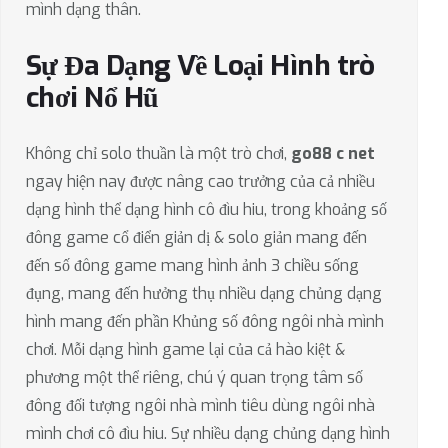
mình dạng thân.
Sự Đa Dạng Về Loại Hình trò
chơi Nổ Hũ
Không chỉ solo thuần là một trò chơi,
go88 c net
ngay hiện nay được nâng cao trưởng của cả nhiều
dạng hình thể dạng hình cô đìu hiu, trong khoảng số
đông game cổ điển giản dị & solo giản mang đến
đến số đông game mang hình ảnh 3 chiều sống
đụng, mang đến hưởng thụ nhiều dạng chủng dạng
hình mang đến phần Khủng số đông ngôi nhà mình
chơi. Mỗi dạng hình game lại của cả hào kiệt &
phương một thể riêng, chú ý quan trọng tâm số
đông đối tượng ngôi nhà mình tiêu dùng ngôi nhà
mình chơi cô đìu hiu. Sự nhiều dạng chủng dạng hình