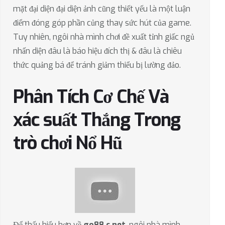
mặt đại diện đại diện ảnh cũng thiết yếu là một luận
điểm đóng góp phần củng thay sức hút của game.
Tuy nhiên, ngôi nhà mình chơi đề xuất tỉnh giấc ngủ
nhấn diện đâu là báo hiệu đích thị & đâu là chiêu
thức quảng bá để tránh giảm thiểu bị lường đảo.
Phân Tích Cơ Chế Và
xác suất Thắng Trong
trò chơi Nổ Hũ
Để thấu hiểu hơn về
go88 c net
, ngôi nhà mình