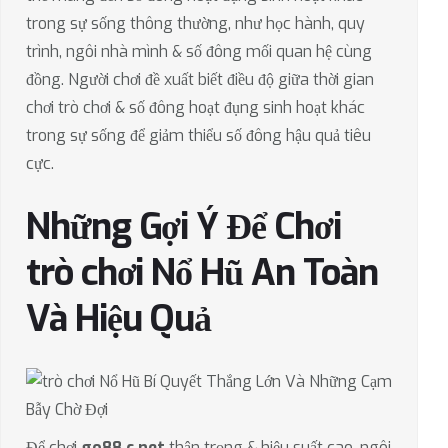
trong sự sống thông thường, như học hành, quy
trình, ngôi nhà mình & số đông mối quan hệ cùng
đồng. Người chơi đề xuất biết điều độ giữa thời gian
chơi trò chơi & số đông hoạt đụng sinh hoạt khác
trong sự sống để giảm thiểu số đông hậu quả tiêu
cực.
Những Gợi Ý Để Chơi
trò chơi Nổ Hũ An Toàn
Và Hiệu Quả
Để chơi
go88 c net
thận trọng & hiệu suất cao, ngôi