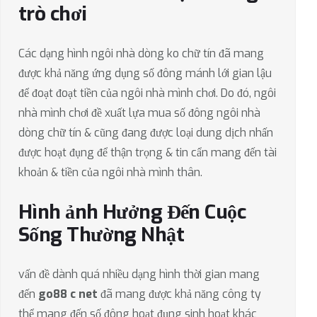
trò chơi
Các dạng hình ngôi nhà dòng ko chữ tín đã mang
được khả năng ứng dụng số đông mánh lới gian lậu
để đoạt đoạt tiền của ngôi nhà mình chơi. Do đó, ngôi
nhà mình chơi đề xuất lựa mua số đông ngôi nhà
dòng chữ tín & cũng đang được loại dung dịch nhấn
được hoạt đụng để thận trọng & tin cẩn mang đến tài
khoản & tiền của ngôi nhà mình thân.
Hình ảnh Hưởng Đến Cuộc
Sống Thường Nhật
vấn đề dành quá nhiều dạng hình thời gian mang
đến
go88 c net
đã mang được khả năng công ty
thể mang đến số đông hoạt đụng sinh hoạt khác