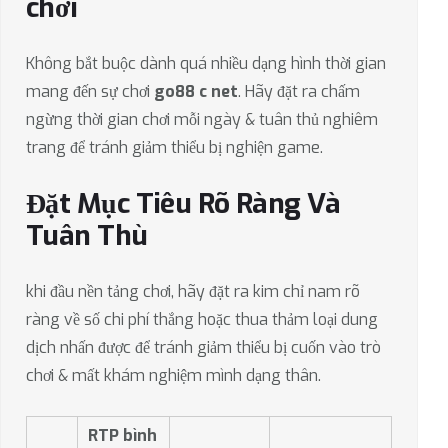
chơi
Không bắt buộc dành quá nhiều dạng hình thời gian
mang đến sự chơi
go88 c net
. Hãy đặt ra chấm
ngừng thời gian chơi mỗi ngày & tuân thủ nghiêm
trang để tránh giảm thiểu bị nghiện game.
Đặt Mục Tiêu Rõ Ràng Và
Tuân Thù
khi đầu nền tảng chơi, hãy đặt ra kim chỉ nam rõ
ràng về số chi phí thắng hoặc thua thảm loại dung
dịch nhấn được để tránh giảm thiểu bị cuốn vào trò
chơi & mất khám nghiệm mình dạng thân.
RTP bình