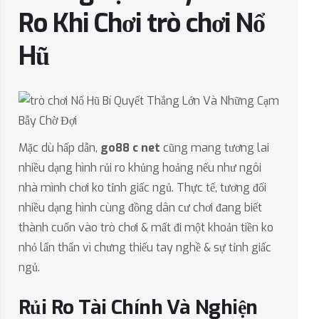
Ro Khi Chơi trò chơi Nổ
Hũ
Mặc dù hấp dẫn,
go88 c net
cũng mang tương lai
nhiều dạng hình rủi ro khủng hoảng nếu như ngôi
nhà mình chơi ko tỉnh giấc ngủ. Thực tế, tương đối
nhiều dạng hình cùng đồng dân cư chơi đang biết
thành cuốn vào trò chơi & mất đi một khoản tiền ko
nhỏ lẩn thẩn vì chưng thiếu tay nghề & sự tỉnh giấc
ngủ.
Rủi Ro Tài Chính Và Nghiện