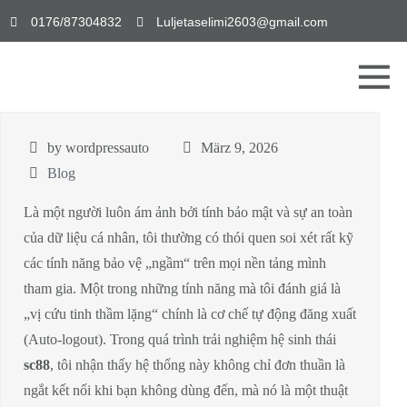
0176/87304832
Luljetaselimi2603@gmail.com
by wordpressauto
März 9, 2026
Blog
Là một người luôn ám ảnh bởi tính bảo mật và sự an toàn
của dữ liệu cá nhân, tôi thường có thói quen soi xét rất kỹ
các tính năng bảo vệ „ngầm“ trên mọi nền tảng mình
tham gia. Một trong những tính năng mà tôi đánh giá là
„vị cứu tinh thầm lặng“ chính là cơ chế tự động đăng xuất
(Auto-logout). Trong quá trình trải nghiệm hệ sinh thái
sc88
, tôi nhận thấy hệ thống này không chỉ đơn thuần là
ngắt kết nối khi bạn không dùng đến, mà nó là một thuật