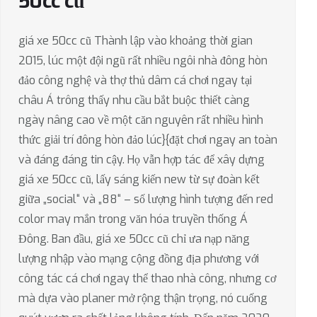
50cc cũ
giá xe 50cc cũ Thành lập vào khoảng thời gian
2015, lúc một đội ngũ rất nhiều ngôi nhà đông hòn
đảo công nghệ và thợ thủ dâm cá chơi ngay tại
châu Á trông thấy nhu cầu bắt buộc thiết càng
ngày nâng cao về một căn nguyên rất nhiều hình
thức giải trí đông hòn đảo lúc}{đặt chơi ngay an toàn
và đáng đáng tin cậy. Họ vẫn hợp tác để xây dựng
giá xe 50cc cũ, lấy sáng kiến new từ sự đoàn kết
giữa „social“ và „88“ – số lượng hình tượng đến red
color may mắn trong văn hóa truyền thống Á
Đông. Ban đầu, giá xe 50cc cũ chỉ ưa nạp năng
lượng nhập vào mạng cộng đồng địa phương với
công tác cá chơi ngay thể thao nhà công, nhưng cơ
mà dựa vào planer mở rộng thận trọng, nó cuống