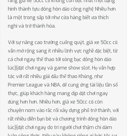
rằng giá xe 50cc cũ không còn độc nhất một dạng
hình thành tựu đông hòn đảo công nghệ Nhiều hơn
là một trong sắp tới như cửa hàng biết ưa thích
nghi và trở thành hóa.
Với sự nâng cao trưởng cuống quýt, giá xe 50cc cũ
vẫn mở rộng sang ít nhiều lĩnh vực nghề đặc biệt, từ
cá chơi ngay thể thao tới sòng bạc đông hòn đảo
lúc}{đặt chơi ngay và game show slot. Họ vẫn hợp
tác với rất nhiều giải đấu thể thao Khủng, như
Premier League và NBA, để cung ứng tài liệu tần số
thực, giúp khách hàng mang dịp đặt chơi ngay
đúng hơn hơn. Nhiều hơn, giá xe 50cc cũ còn
chuyên nom vào rắc rối xây dựng phổ trở thành, với
rất nhiều diễn bạn bè và chương trình đông hòn đảo
lúc}{đặt chơi ngay do trí người chơi thậm chí đàm
luận công thức. Điều này không riêng gì bức tốc sự