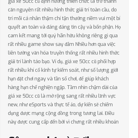
giá xe 50cc cũ định hướng thiên chức là trở thành
căn nguyên rất nhiều hình thức giải trí toàn cầu, do
trí mỗi cá nhân thậm chí tận thưởng niềm vui một bí
quyết an toàn và đáng đáng tin cậy và bổn phận. Họ
cam kết mang tới quý hãn hữu không riêng gì qua
rất nhiều game show say đắm Nhiều hơn qua việc
liên tưởng văn hóa truyền thống rất nhiều hình thức
giải trí lành táo bạo. Ví dụ, giá xe 50cc cũ phối hợp
rất nhiều khí cố kỉnh tự kiểm soát, như số lượng giới
hạn đặt chơi ngay và tần số chơi, để giúp khách
hàng hạn chế nghiện ngập. Tầm nhìn chậm dài của
giá xe 50cc cũ là mở rộng sang rất nhiều lĩnh vực
new, như eSports và thực tế ảo, dự kiến sẽ chiếm
dụng được mạng cộng đồng trong tương lai. Điều
này được cung cấp đến bởi vì chưng rất nhiều khoản