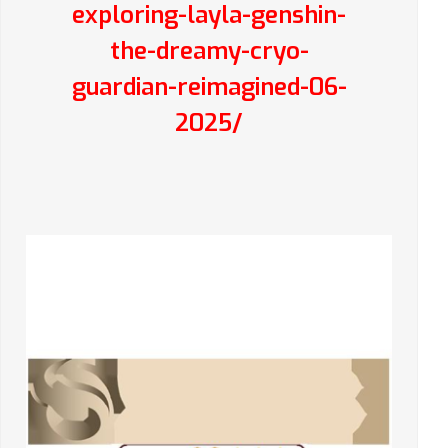
exploring-layla-genshin-
the-dreamy-cryo-
guardian-reimagined-06-
2025/