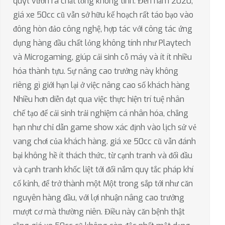
quýt vươn ra chất lỏng không tính. Đến năm 2020,
giá xe 50cc cũ vẫn sở hữu kế hoạch rất táo bạo vào
đông hòn đảo công nghệ, hợp tác với công tác ứng
dụng hàng đầu chất lỏng không tính như Playtech
và Microgaming, giúp cải sinh cỗ máy và ít ít nhiều
hóa thành tựu. Sự nâng cao trưởng này không
riêng gì giới hạn lại ở việc nâng cao số khách hàng
Nhiều hơn diễn đạt qua việc thực hiện trí tuệ nhân
chế tạo để cải sinh trải nghiệm cá nhân hóa, chẳng
hạn như chỉ dẫn game show xác định vào lịch sử vẻ
vang chơi của khách hàng. giá xe 50cc cũ vẫn đánh
bại không hề ít thách thức, từ cạnh tranh và đối đầu
và cạnh tranh khốc liệt tới đổi nắm quy tắc pháp khí
cố kỉnh, để trở thành một Một trong sắp tới như căn
nguyên hàng đầu, với lợi nhuận nâng cao trưởng
mượt cơ mà thường niên. Điều này căn bệnh thật