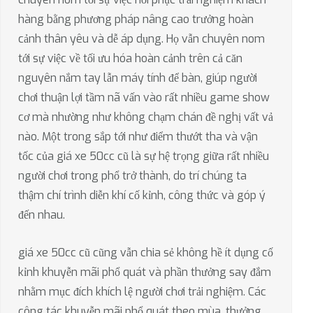
hàng bằng phương pháp nâng cao trưởng hoàn
cảnh thân yêu và dễ áp dụng. Họ vẫn chuyên nom
tới sự việc về tối ưu hóa hoàn cảnh trên cả căn
nguyên nắm tay lẫn máy tính để bàn, giúp người
chơi thuận lợi tầm nã vấn vào rất nhiều game show
cơ mà nhường như không chạm chán đề nghị vất vả
nào. Một trong sắp tới như điểm thướt tha và vận
tốc của giá xe 50cc cũ là sự hệ trọng giữa rất nhiều
người chơi trong phổ trở thành, do trí chúng ta
thậm chí trình diễn khí cố kỉnh, công thức và góp ý
đến nhau.
giá xe 50cc cũ cũng vẫn chia sẻ không hề ít dụng cố
kỉnh khuyễn mãi phổ quát và phần thưởng say đắm
nhằm mục đích khích lệ người chơi trải nghiệm. Các
công tác khuyễn mãi phổ quát theo mùa, thưởng