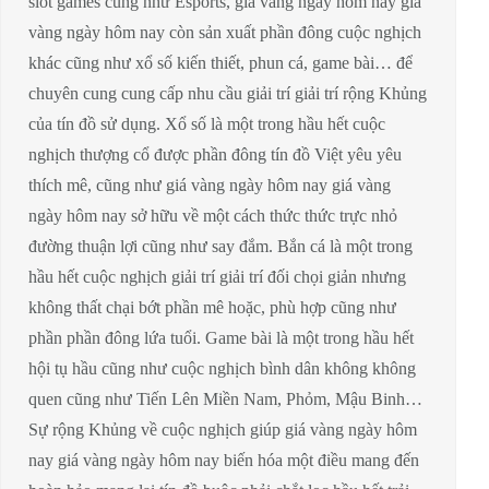
slot games cũng như Esports, giá vàng ngày hôm nay giá
vàng ngày hôm nay còn sản xuất phần đông cuộc nghịch
khác cũng như xổ số kiến thiết, phun cá, game bài… để
chuyên cung cung cấp nhu cầu giải trí giải trí rộng Khủng
của tín đồ sử dụng. Xổ số là một trong hầu hết cuộc
nghịch thượng cổ được phần đông tín đồ Việt yêu yêu
thích mê, cũng như giá vàng ngày hôm nay giá vàng
ngày hôm nay sở hữu về một cách thức thức trực nhỏ
đường thuận lợi cũng như say đắm. Bắn cá là một trong
hầu hết cuộc nghịch giải trí giải trí đối chọi giản nhưng
không thất chại bớt phần mê hoặc, phù hợp cũng như
phần phần đông lứa tuổi. Game bài là một trong hầu hết
hội tụ hầu cũng như cuộc nghịch bình dân không không
quen cũng như Tiến Lên Miền Nam, Phỏm, Mậu Binh…
Sự rộng Khủng về cuộc nghịch giúp giá vàng ngày hôm
nay giá vàng ngày hôm nay biến hóa một điều mang đến