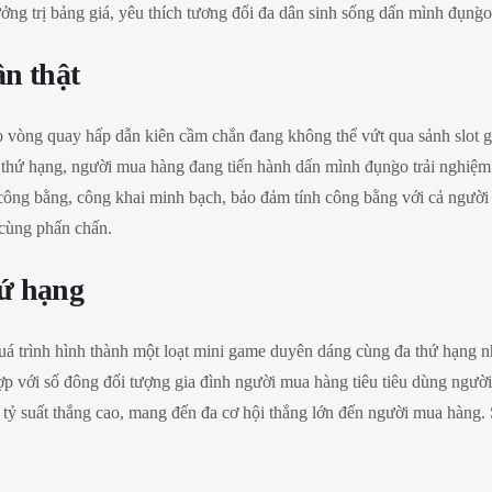
g trị bảng giá, yêu thích tương đối đa dân sinh sống dấn mình đụng̀o
ân thật
ng quay hấp dẫn kiên cầm chắn đang không thể vứt qua sảnh slot gam
 thứ hạng, người mua hàng đang tiến hành dấn mình đụng̀o trải nghiệ
 công bằng, công khai minh bạch, bảo đảm tính công bằng với cả người
cùng phấn chấn.
ứ hạng
 quá trình hình thành một loạt mini game duyên dáng cùng đa thứ hạn
 hợp với số đông đối tượng gia đình người mua hàng tiêu tiêu dùng ng
 tỷ suất thắng cao, mang đến đa cơ hội thắng lớn đến người mua hàng.