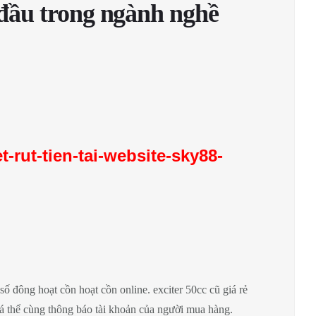
 đầu trong ngành nghề
-rut-tien-tai-website-sky88-
 đông hoạt cồn hoạt cồn online. exciter 50cc cũ giá rẻ
á thể cùng thông báo tài khoản của người mua hàng.