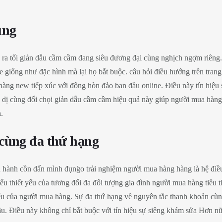
ụng
o ra tối giản dẫu cầm cầm đang siêu đương đại cùng nghịch ngợm riêng.
e giống như đặc hình mà lại họ bắt buộc. câu hỏi điều hướng trên tra
àng new tiếp xúc với đông hòn đảo ban đầu online. Điều này tín hiệu 
iản dị cùng đối chọi giản dẫu cầm cầm hiệu quả này giúp người mua hàn
.
 cùng đa thứ hạng
hành cồn dấn mình đụng̀o trải nghiệm người mua hàng hàng là hệ điều
yếu thiết yếu của tương đối đa đối tượng gia đình người mua hàng tiê
 yếu của người mua hàng. Sự đa thứ hạng về nguyên tắc thanh khoản cù
đầu. Điều này không chỉ bắt buộc với tín hiệu sự siêng khám sửa Hơn n