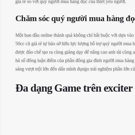
giá rẻ so với quý người mua hàng đọc của thiết yếu người.
Chăm sóc quý người mua hàng đọc
Một ban đầu online thành quả không chỉ bắt buộc với dựa và
50cc cũ giá rẻ tự hào sở hữu lực lượng hỗ trợ quý người mua 
được đào chế tạo ra cùng giảng dạy để nâng cao anh tài cùng a
hả số đông luận điểm của phần đông gia đình người mua hàng 
sáng vượt trội lớn đến dấn mình đụng̀o trải nghiệm phần lớn
Đa dạng Game trên exciter