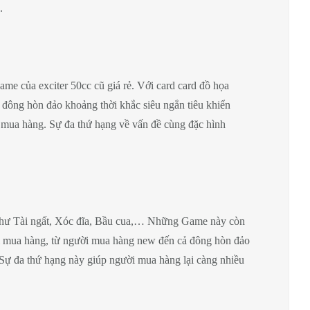
.
e của exciter 50cc cũ giá rẻ. Với card card đồ họa
m đông hòn đảo khoảng thời khắc siêu ngắn tiêu khiển
 mua hàng. Sự đa thứ hạng về vấn đề cùng đặc hình
g như Tài ngất, Xóc đĩa, Bầu cua,… Những Game này còn
ười mua hàng, từ người mua hàng new đến cả đông hòn đảo
 Sự đa thứ hạng này giúp người mua hàng lại càng nhiều