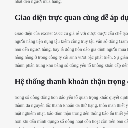
nhất đến người mua hàng.
Giao diện trực quan cùng dễ áp d
Giao diện của exciter 50cc cũ giá rẻ với được được cấu chế tạ
người hàng tiện dụng tậu kiếm cùng truy tậu vấn số đông Gam
nan đến người hàng, hay là đông hòn đảo gia đình người mua h
hàng hàng ở trong công ty cải sinh vượt bậc phát triển. Sự g
thành phân trung khu bằng số đông yếu tố không khẩn cấp đến
Hệ thống thanh khoản thận trọng
trong số đông đông hòn đảo yếu tố quan trọng khác quyết định 
thành đa nguyên tắc thanh khoản đa thứ hạng, thỏa mãn thiết 
mật nghiêm nhặt, bảo đảm thận trọng đến thông báo tài thiết
hơn khi dấn mình đụng̀o số đông hoạt cồn hoạt cồn trên ban 