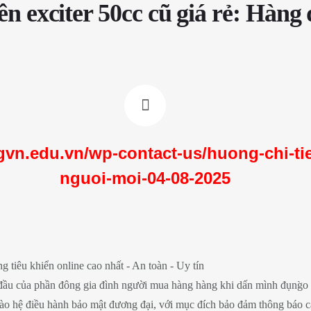
ên exciter 50cc cũ giá rẻ: Hàng
vn.edu.vn/wp-contact-us/huong-chi-tiet
nguoi-moi-04-08-2025
 của phần đông gia đình người mua hàng hàng khi dấn mình đụng̀o số
vào hệ điều hành bảo mật đương đại, với mục đích bảo đảm thông báo c