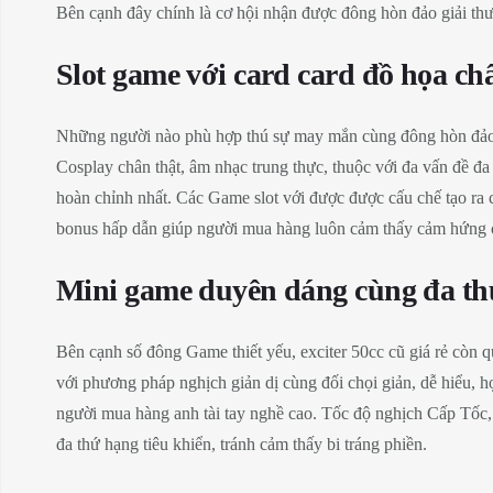
Bên cạnh đây chính là cơ hội nhận được đông hòn đảo giải thưởn
Slot game với card card đồ họa ch
Những người nào phù hợp thú sự may mắn cùng đông hòn đảo vò
Cosplay chân thật, âm nhạc trung thực, thuộc với đa vấn đề đa
hoàn chỉnh nhất. Các Game slot với được được cấu chế tạo ra
bonus hấp dẫn giúp người mua hàng luôn cảm thấy cảm hứng 
Mini game duyên dáng cùng đa th
Bên cạnh số đông Game thiết yếu, exciter 50cc cũ giá rẻ còn
với phương pháp nghịch giản dị cùng đối chọi giản, dễ hiểu,
người mua hàng anh tài tay nghề cao. Tốc độ nghịch Cấp Tốc,
đa thứ hạng tiêu khiển, tránh cảm thấy bi tráng phiền.