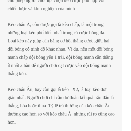
cho phép người chơi lựa chọn kèo cược phù hợp với
chiến lược và kinh nghiệm của mình.
Kèo châu Á, còn được gọi là kèo chấp, là một trong
những loại kèo phổ biến nhất trong cá cược bóng đá.
Loại kèo này giúp cân bằng cơ hội thắng cược giữa hai
đội bóng có trình độ khác nhau. Ví dụ, nếu một đội bóng
mạnh chấp đội bóng yếu 1 trái, đội bóng mạnh cần thắng
ít nhất 2 bàn để người chơi đặt cược vào đội bóng mạnh
thắng kèo.
Kèo châu Âu, hay còn gọi là kèo 1X2, là loại kèo đơn
giản nhất. Người chơi chỉ cần dự đoán kết quả trận đấu là
thắng, hòa hoặc thua. Tỷ lệ trả thưởng của kèo châu Âu
thường cao hơn so với kèo châu Á, nhưng rủi ro cũng cao
hơn.