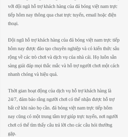
với đội ngũ hỗ trợ khách hàng của đá bóng việt nam trực
tiếp hôm nay thông qua chat trực tuyến, email hoặc điện
thoại.
Đội ngũ hỗ trợ khách hàng của đá bóng việt nam trực tiếp
hôm nay được đào tạo chuyên nghiệp và có kiến thức sâu
rộng về các trò chơi và dịch vụ của nhà cái. Họ luôn sẵn
sàng giải đáp mọi thắc mắc và hỗ trợ người chơi một cách
nhanh chóng và hiệu quả.
Thời gian hoạt động của dịch vụ hỗ trợ khách hàng là
24/7, đảm bảo rằng người chơi có thể nhận được hỗ trợ
bất cứ khi nào họ cần. đá bóng việt nam trực tiếp hôm
nay cũng có một trung tâm trợ giúp trực tuyến, nơi người
chơi có thể tìm thấy câu trả lời cho các câu hỏi thường
gặp.