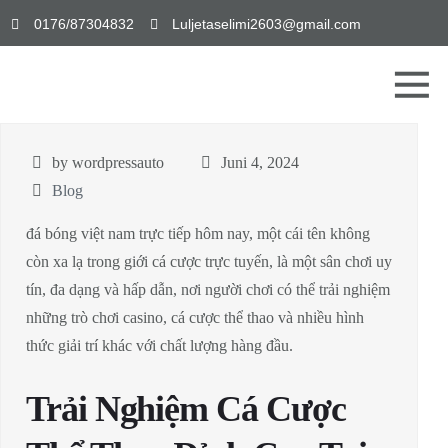
0176/87304832
Luljetaselimi2603@gmail.com
by wordpressauto
Juni 4, 2024
Blog
đá bóng việt nam trực tiếp hôm nay, một cái tên không
còn xa lạ trong giới cá cược trực tuyến, là một sân chơi uy
tín, đa dạng và hấp dẫn, nơi người chơi có thể trải nghiệm
những trò chơi casino, cá cược thể thao và nhiều hình
thức giải trí khác với chất lượng hàng đầu.
Trải Nghiệm Cá Cược