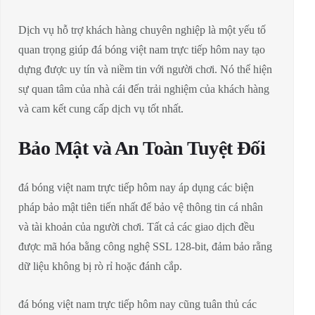
Dịch vụ hỗ trợ khách hàng chuyên nghiệp là một yếu tố
quan trọng giúp đá bóng việt nam trực tiếp hôm nay tạo
dựng được uy tín và niềm tin với người chơi. Nó thể hiện
sự quan tâm của nhà cái đến trải nghiệm của khách hàng
và cam kết cung cấp dịch vụ tốt nhất.
Bảo Mật và An Toàn Tuyệt Đối
đá bóng việt nam trực tiếp hôm nay áp dụng các biện
pháp bảo mật tiên tiến nhất để bảo vệ thông tin cá nhân
và tài khoản của người chơi. Tất cả các giao dịch đều
được mã hóa bằng công nghệ SSL 128-bit, đảm bảo rằng
dữ liệu không bị rò rỉ hoặc đánh cắp.
đá bóng việt nam trực tiếp hôm nay cũng tuân thủ các