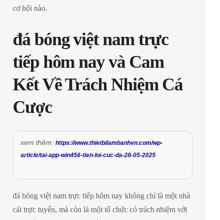
cơ hội nào.
đá bóng việt nam trực
tiếp hôm nay
và Cam
Kết Về Trách Nhiệm Cá
Cược
xem thêm:
https://www.thietbilambanhvn.com/wp-
article/tai-app-win456-tien-loi-cuc-da-28-05-2025
đá bóng việt nam trực tiếp hôm nay không chỉ là một nhà
cái trực tuyến, mà còn là một tổ chức có trách nhiệm với