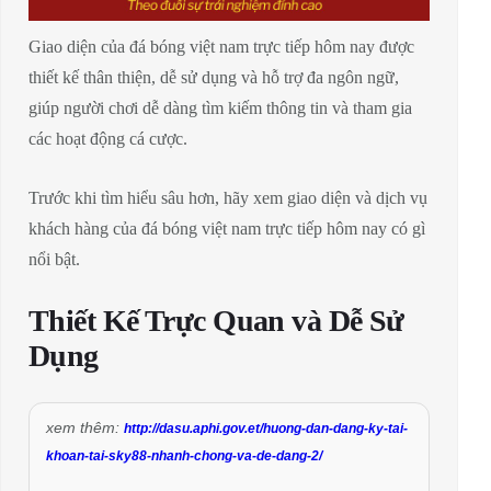
Giao diện của đá bóng việt nam trực tiếp hôm nay được
thiết kế thân thiện, dễ sử dụng và hỗ trợ đa ngôn ngữ,
giúp người chơi dễ dàng tìm kiếm thông tin và tham gia
các hoạt động cá cược.
Trước khi tìm hiểu sâu hơn, hãy xem giao diện và dịch vụ
khách hàng của đá bóng việt nam trực tiếp hôm nay có gì
nổi bật.
Thiết Kế Trực Quan và Dễ Sử
Dụng
xem thêm:
http://dasu.aphi.gov.et/huong-dan-dang-ky-tai-
khoan-tai-sky88-nhanh-chong-va-de-dang-2/