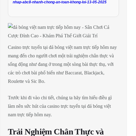
nhap-abc8-nhanh-chong-an-toan-khong-loi-13-05-2025
Casino trực tuyến tại đá bóng việt nam trực tiếp hôm nay
mang đến cho người chơi một trải nghiệm chân thực và
sống động như đang ở trong một sòng bài thực thụ, với
các trò chơi bài phổ biến như Baccarat, Blackjack,
Roulette và Sic Bo.
Trước khi đi vào chi tiết, chúng ta hãy tìm hiểu điều gì
làm nên sức hút của casino trực tuyến tại đá bóng việt
nam trực tiếp hôm nay.
Trải Nghiệm Chân Thực và