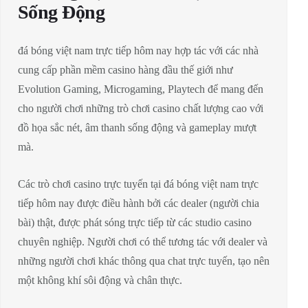
Sống Động
đá bóng việt nam trực tiếp hôm nay hợp tác với các nhà
cung cấp phần mềm casino hàng đầu thế giới như
Evolution Gaming, Microgaming, Playtech để mang đến
cho người chơi những trò chơi casino chất lượng cao với
đồ họa sắc nét, âm thanh sống động và gameplay mượt
mà.
Các trò chơi casino trực tuyến tại đá bóng việt nam trực
tiếp hôm nay được điều hành bởi các dealer (người chia
bài) thật, được phát sóng trực tiếp từ các studio casino
chuyên nghiệp. Người chơi có thể tương tác với dealer và
những người chơi khác thông qua chat trực tuyến, tạo nên
một không khí sôi động và chân thực.