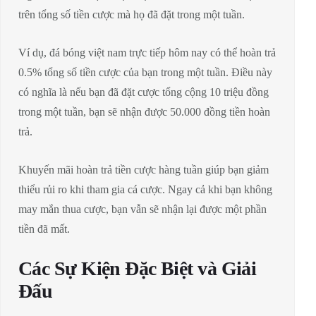
trên tổng số tiền cược mà họ đã đặt trong một tuần.
Ví dụ, đá bóng việt nam trực tiếp hôm nay có thể hoàn trả
0.5% tổng số tiền cược của bạn trong một tuần. Điều này
có nghĩa là nếu bạn đã đặt cược tổng cộng 10 triệu đồng
trong một tuần, bạn sẽ nhận được 50.000 đồng tiền hoàn
trả.
Khuyến mãi hoàn trả tiền cược hàng tuần giúp bạn giảm
thiểu rủi ro khi tham gia cá cược. Ngay cả khi bạn không
may mắn thua cược, bạn vẫn sẽ nhận lại được một phần
tiền đã mất.
Các Sự Kiện Đặc Biệt và Giải
Đấu