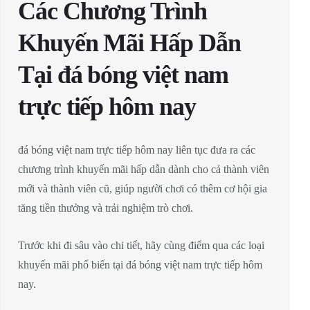
Các Chương Trình
Khuyến Mãi Hấp Dẫn
Tại đá bóng việt nam
trực tiếp hôm nay
đá bóng việt nam trực tiếp hôm nay liên tục đưa ra các
chương trình khuyến mãi hấp dẫn dành cho cả thành viên
mới và thành viên cũ, giúp người chơi có thêm cơ hội gia
tăng tiền thưởng và trải nghiệm trò chơi.
Trước khi đi sâu vào chi tiết, hãy cùng điểm qua các loại
khuyến mãi phổ biến tại đá bóng việt nam trực tiếp hôm
nay.