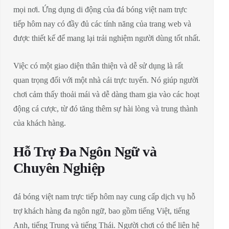
mọi nơi. Ứng dụng di động của đá bóng việt nam trực
tiếp hôm nay có đầy đủ các tính năng của trang web và
được thiết kế để mang lại trải nghiệm người dùng tốt nhất.
Việc có một giao diện thân thiện và dễ sử dụng là rất
quan trọng đối với một nhà cái trực tuyến. Nó giúp người
chơi cảm thấy thoải mái và dễ dàng tham gia vào các hoạt
động cá cược, từ đó tăng thêm sự hài lòng và trung thành
của khách hàng.
Hỗ Trợ Đa Ngôn Ngữ và
Chuyên Nghiệp
đá bóng việt nam trực tiếp hôm nay cung cấp dịch vụ hỗ
trợ khách hàng đa ngôn ngữ, bao gồm tiếng Việt, tiếng
Anh, tiếng Trung và tiếng Thái. Người chơi có thể liên hệ