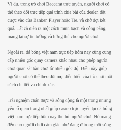
Ví dụ, trong trò chơi Baccarat trực tuyến, người chơi có
thể theo dõi trực tiếp quá trình chia bài của dealer, đặt
cược vào cửa Banker, Player hoặc Tie, và chờ đợi kết
quả. Tất cả diễn ra một cách minh bạch và công bằng,
mang lại sự tin tưởng và hứng thú cho người chơi.
Ngoài ra, đá bóng việt nam trực tiếp hôm nay cũng cung
cấp nhiều góc quay camera khác nhau cho phép người
chơi quan sát bàn chơi từ nhiều góc độ. Điều này giúp
người chơi có thể theo dõi mọi diễn biến của trò chơi một
cách chi tiết và chính xác.
Trải nghiệm chân thực và sống động là một trong những
yếu tố quan trọng nhất giúp casino trực tuyến tại đá bóng
việt nam trực tiếp hôm nay thu hút người chơi. Nó mang
đến cho người chơi cảm giác như đang ở trong một sòng