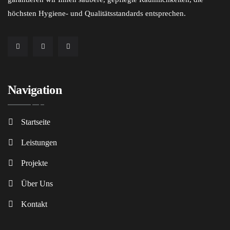
höchsten Hygiene- und Qualitätsstandards entsprechen.
Navigation
Startseite
Leistungen
Projekte
Über Uns
Kontakt