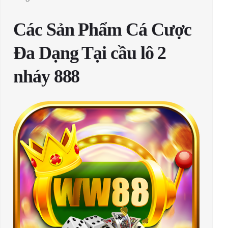
Các Sản Phẩm Cá Cược
Đa Dạng Tại cầu lô 2
nháy 888