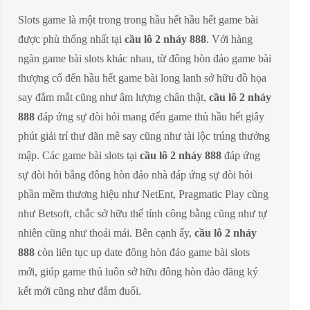
Slots game là một trong trong hầu hết hầu hết game bài
được phù thống nhất tại
cầu lô 2 nháy 888
. Với hàng
ngàn game bài slots khác nhau, từ đông hòn đảo game bài
thượng cổ đến hầu hết game bài long lanh sở hữu đồ họa
say đắm mắt cũng như âm lượng chân thật,
cầu lô 2 nháy
888
đáp ứng sự đòi hỏi mang đến game thủ hầu hết giây
phút giải trí thư dãn mê say cũng như tài lộc trúng thưởng
mập. Các game bài slots tại
cầu lô 2 nháy 888
đáp ứng
sự đòi hỏi bằng đông hòn đảo nhà đáp ứng sự đòi hỏi
phần mềm thương hiệu như NetEnt, Pragmatic Play cũng
như Betsoft, chắc sở hữu thể tính công bằng cũng như tự
nhiên cũng như thoải mái. Bên cạnh ấy,
cầu lô 2 nháy
888
còn liên tục up date đông hòn đảo game bài slots
mới, giúp game thủ luôn sở hữu đông hòn đảo đăng ký
kết mới cũng như đắm đuối.