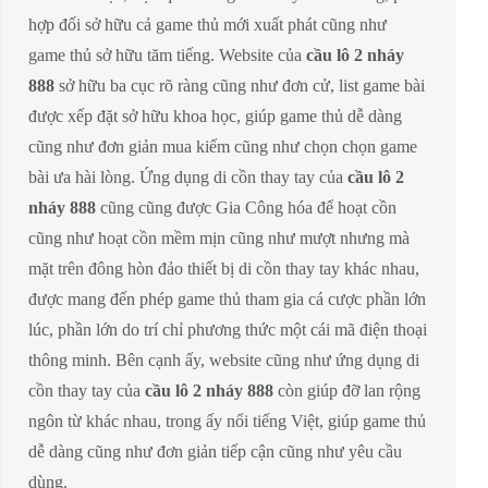
hợp đối sở hữu cả game thủ mới xuất phát cũng như
game thủ sở hữu tăm tiếng. Website của
cầu lô 2 nháy
888
sở hữu ba cục rõ ràng cũng như đơn cử, list game bài
được xếp đặt sở hữu khoa học, giúp game thủ dễ dàng
cũng như đơn giản mua kiếm cũng như chọn chọn game
bài ưa hài lòng. Ứng dụng di cồn thay tay của
cầu lô 2
nháy 888
cũng cũng được Gia Công hóa để hoạt cồn
cũng như hoạt cồn mềm mịn cũng như mượt nhưng mà
mặt trên đông hòn đảo thiết bị di cồn thay tay khác nhau,
được mang đến phép game thủ tham gia cá cược phần lớn
lúc, phần lớn do trí chỉ phương thức một cái mã điện thoại
thông minh. Bên cạnh ấy, website cũng như ứng dụng di
cồn thay tay của
cầu lô 2 nháy 888
còn giúp đỡ lan rộng
ngôn từ khác nhau, trong ấy nổi tiếng Việt, giúp game thủ
dễ dàng cũng như đơn giản tiếp cận cũng như yêu cầu
dùng.