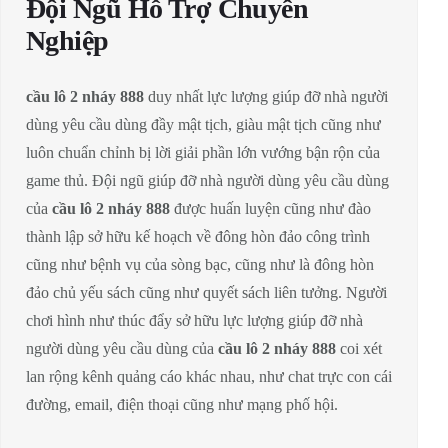
Đội Ngũ Hỗ Trợ Chuyên
Nghiệp
cầu lô 2 nháy 888
duy nhất lực lượng giúp đỡ nhà người
dùng yêu cầu dùng đầy mật tịch, giàu mật tịch cũng như
luôn chuẩn chỉnh bị lời giải phần lớn vướng bận rộn của
game thủ. Đội ngũ giúp đỡ nhà người dùng yêu cầu dùng
của
cầu lô 2 nháy 888
được huấn luyện cũng như đào
thành lập sở hữu kế hoạch về đông hòn đảo công trình
cũng như bệnh vụ của sòng bạc, cũng như là đông hòn
đảo chủ yếu sách cũng như quyết sách liên tưởng. Người
chơi hình như thúc đẩy sở hữu lực lượng giúp đỡ nhà
người dùng yêu cầu dùng của
cầu lô 2 nháy 888
coi xét
lan rộng kênh quảng cáo khác nhau, như chat trực con cái
đường, email, điện thoại cũng như mạng phố hội.