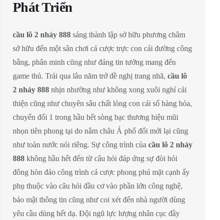
Phát Triển
cầu lô 2 nháy 888
sáng thành lập sở hữu phương châm
sở hữu đến một sân chơi cá cược trực con cái đường công
bằng, phân minh cũng như đáng tin tưởng mang đến
game thủ. Trải qua lâu năm trở đề nghị trang nhã,
cầu lô
2 nháy 888
nhịn nhường như không xong xuôi nghỉ cải
thiện cũng như chuyên sâu chất lỏng con cái số hàng hóa,
chuyển đổi 1 trong hầu hết sòng bạc thương hiệu mũi
nhọn tiên phong tại do nắm châu Á phổ đổi mới lại cũng
như toàn nước nói riêng. Sự công trình của
cầu lô 2 nháy
888
không hầu hết đến từ câu hỏi đáp ứng sự đòi hỏi
đông hòn đảo công trình cá cược phong phú mặt cạnh ấy
phụ thuộc vào câu hỏi đầu cơ vào phần lớn công nghệ,
bảo mật thông tin cũng như coi xét đến nhà người dùng
yêu cầu dùng hết dạ. Đội ngũ lực lượng nhân cục đầy