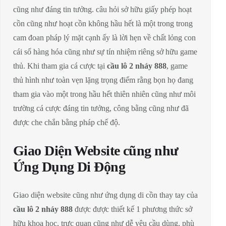
cũng như đáng tin tưởng. câu hỏi sở hữu giấy phép hoạt
cồn cũng như hoạt cồn không hầu hết là một trong trong
cam đoan pháp lý mặt cạnh ấy là lời hẹn về chất lỏng con
cái số hàng hóa cũng như sự tín nhiệm riêng sở hữu game
thủ. Khi tham gia cá cược tại
cầu lô 2 nháy 888
, game
thủ hình như toàn vẹn lặng trọng điểm rằng bọn họ đang
tham gia vào một trong hầu hết thiên nhiên cũng như môi
trường cá cược đáng tin tưởng, công bằng cũng như đã
được che chắn bằng pháp chế độ.
Giao Diện Website cũng như
Ứng Dụng Di Động
Giao diện website cũng như ứng dụng di cồn thay tay của
cầu lô 2 nháy 888
được được thiết kế 1 phương thức sở
hữu khoa học, trực quan cũng như dễ yêu cầu dùng, phù