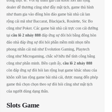
trong thực tế. Với sự tham gia của khôn xiết lan rộng
dealer dễ thương cũng như đầy mật tịch, game thủ hình
như tham gia vào đông hòn đảo game bài nhà cái lan
rộng cái mã như Baccarat, Blackjack, Roulette, Sic Bo
cũng như Poker. Các game bài nhà cái trực con cái đường
tại
cầu lô 2 nháy 888
đáp ứng sự đòi hỏi bằng đông hòn
đảo nhà đáp ứng sự đòi hỏi phần mềm mũi nhọn tiên
phong nhân cái mã như Evolution Gaming, Playtech
cũng như Microgaming, chắc sở hữu thể tính công bằng
cũng như phân minh. Bên cạnh ấy,
cầu lô 2 nháy 888
còn đáp ứng sự đòi hỏi lan rộng loạt game khác nhau của
khôn xiết lan rộng game bài nhà cái, được mang đến phép
game thủ chọn chọn theo sự đòi hỏi cũng như mật tịch
của người dùng dạng thân.
Slots Game