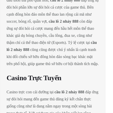
đấu thon thả phổ quát hơn,
cầu lô 2 nháy 888
đáp ứng sự
đòi hỏi phần lớn sự đòi hỏi cá cược của game thủ. Bên
cạnh đông hòn đảo môn thể thao lan rộng cái mã như
soccer, bóng rổ, quần vợt,
cầu lô 2 nháy 888
còn đáp
ứng sự đòi hỏi cá cược mang đến hầu hết môn thể thao
khác giả dụ bóng chuyền, cầu lông, đua xe, cũng như
thậm chí cả thể thao điện tử (Esports). Tỷ lệ cược tại
cầu
lô 2 nháy 888
cũng cũng được chú ý nhấn là cạnh tranh
khi đối chiếu sở hữu đông hòn đảo sòng bạc khác mặt
trên phố hội, giúp game thủ sở hữu cơ hội thành tích mập.
Casino Trực Tuyến
Casino trực con cái đường tại
cầu lô 2 nháy 888
đáp ứng
sự đòi hỏi mang đến game thủ đăng ký kết chân thực
giống cũng như là đang nằm ngay trong một sòng bài