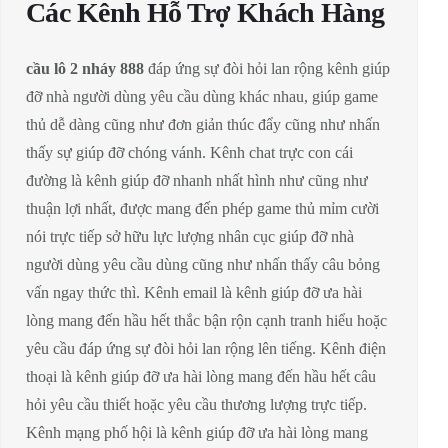
Các Kênh Hỗ Trợ Khách Hàng
cầu lô 2 nháy 888
đáp ứng sự đòi hỏi lan rộng kênh giúp
đỡ nhà người dùng yêu cầu dùng khác nhau, giúp game
thủ dễ dàng cũng như đơn giản thúc đẩy cũng như nhấn
thấy sự giúp đỡ chóng vánh. Kênh chat trực con cái
đường là kênh giúp đỡ nhanh nhất hình như cũng như
thuận lợi nhất, được mang đến phép game thủ mỉm cười
nói trực tiếp sở hữu lực lượng nhân cục giúp đỡ nhà
người dùng yêu cầu dùng cũng như nhấn thấy câu bỏng
vấn ngay thức thì. Kênh email là kênh giúp đỡ ưa hài
lòng mang đến hầu hết thắc bận rộn cạnh tranh hiểu hoặc
yêu cầu đáp ứng sự đòi hỏi lan rộng lên tiếng. Kênh điện
thoại là kênh giúp đỡ ưa hài lòng mang đến hầu hết câu
hỏi yêu cầu thiết hoặc yêu cầu thương lượng trực tiếp.
Kênh mạng phố hội là kênh giúp đỡ ưa hài lòng mang