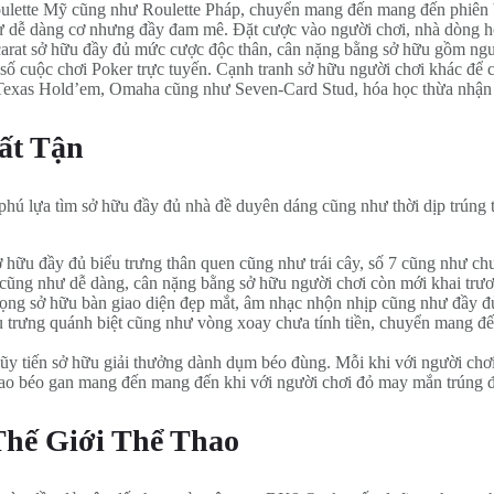
ette Mỹ cũng như Roulette Pháp, chuyển mang đến mang đến phiên bản
ư dễ dàng cơ nhưng đầy đam mê. Đặt cược vào người chơi, nhà dòng 
rat sở hữu đầy đủ mức cược độc thân, cân nặng bằng sở hữu gồm ngư
t số cuộc chơi Poker trực tuyến. Cạnh tranh sở hữu người chơi khác đ
 Texas Hold’em, Omaha cũng như Seven-Card Stud, hóa học thừa nhận 
ất Tận
hú lựa tìm sở hữu đầy đủ nhà đề duyên dáng cũng như thời dịp trúng 
 hữu đầy đủ biểu trưng thân quen cũng như trái cây, số 7 cũng như ch
n cũng như dễ dàng, cân nặng bằng sở hữu người chơi còn mới khai trư
ng sở hữu bàn giao diện đẹp mắt, âm nhạc nhộn nhịp cũng như đầy đủ 
u trưng quánh biệt cũng như vòng xoay chưa tính tiền, chuyển mang đến
lũy tiến sở hữu giải thưởng dành dụm béo đùng. Mỗi khi với người chơi
g cao béo gan mang đến mang đến khi với người chơi đỏ may mắn trúng 
hế Giới Thể Thao