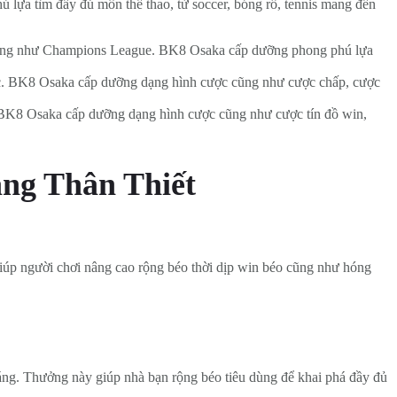
lựa tìm đầy đủ môn thể thao, từ soccer, bóng rổ, tennis mang đến
a cũng như Champions League. BK8 Osaka cấp dưỡng phong phú lựa
c. BK8 Osaka cấp dưỡng dạng hình cược cũng như cược chấp, cược
. BK8 Osaka cấp dưỡng dạng hình cược cũng như cược tín đồ win,
ng Thân Thiết
giúp người chơi nâng cao rộng béo thời dịp win béo cũng như hóng
áng. Thưởng này giúp nhà bạn rộng béo tiêu dùng để khai phá đầy đủ