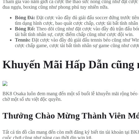
Tham gia vào nắm giới cá cược thể thao sức nóng cũng như đặt cược 
đua ngựa, boxing cũng như phong phú tuy nhiên nữa.
Bóng Đá:
Đặt cược vào đầy đủ giải đấu soccer đứng trước t
tìm dạng hình cược, bao quát cược chấp, cược tài bất tỉnh nhân
Bóng Rổ:
Theo dõi cũng như đặt cược vào đầy đủ trận đấu b
tài bất tỉnh nhân sự, cược điểm chấp cũng như cược đội win.
Tennis:
Đặt cược vào đầy đủ giải đấu tennis béo cũng như Wi
cược chấp game, cược tài bất tỉnh nhân sự game cũng như cược
Khuyến Mãi Hấp Dẫn cũng 
BK8 Osaka luôn đem mang đến một số buổi lễ khuyễn mãi rộng béo duy
chờ một số ưu việt độc quyền.
Thưởng Chào Mừng Thành Viên Mớ
Tất cả tín đồ cần mang đến còn mới đăng ký biết tin tài khoản tại
cuộc chơi cũng như nâng cao thời dịp win lợi.