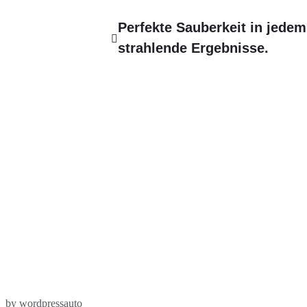
Perfekte Sauberkeit in jedem 
strahlende Ergebnisse.
by wordpressauto