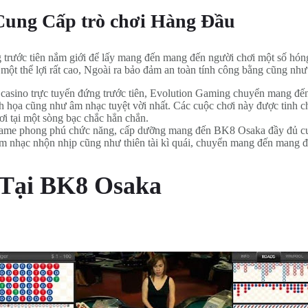
Cung Cấp trò chơi Hàng Đầu
rước tiên nắm giới để lấy mang đến mang đến người chơi một số hóng
ột thể lợi rất cao, Ngoài ra bảo đảm an toàn tính công bằng cũng như 
casino trực tuyến đứng trước tiên, Evolution Gaming chuyển mang đ
nh họa cũng như âm nhạc tuyệt vời nhất. Các cuộc chơi này được tinh 
ơi tại một sòng bạc chắc hẳn chắn.
ame phong phú chức năng, cấp dưỡng mang đến BK8 Osaka đầy đủ cuộc 
m nhạc nhộn nhịp cũng như thiên tài kì quái, chuyển mang đến mang đế
 Tại BK8 Osaka