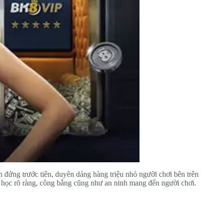
 đứng trước tiên, duyên dáng hàng triệu nhỏ người chơi bên trên
a học rõ ràng, công bằng cũng như an ninh mang đến người chơi.