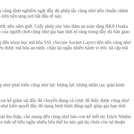
 vâng lệnh nghiêm ngặt đầy đủ phép tắc cũng như tiêu chuẩn chỉnh
rên nền tảng nơi bắt đầu rễ này.
ước tiên nắm giới. Giấy phép này bảo đảm an toàn rằng BK8 Osaka
ủa người chơi cũng như gia hạn tính rõ ràng trong đầy đủ bàn giao
 đến khoa học mã hóa SSL (Secure Socket Layer) tiên tiến cũng như
u được mã hóa an ninh, chặn lại ngẫu nhiên hành vi tróc nã cập trái
ng như phát triển cũng như lực lượng lực lượng nhân cục giàu kinh
g con kê giám sát đầy đủ chuyển đụng cá cược để thấy được cũng như
g như kiên quyết đầy đủ dạng hình hình đáng ngờ, giúp gia hạn tính
ái thu thập, cần mang đến cũng như bảo con kê biết tin Trách Nhiệm
ra mắt sở hữu ngẫu nhiên bên thứ ba nào giả dụ chưa còn sự thuận