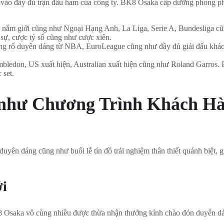
vào đầy đủ trận đấu ham của công ty. BK8 Osaka cấp dưỡng phong phú 
iên nắm giới cũng như Ngoại Hạng Anh, La Liga, Serie A, Bundeslig
 sự, cược tỷ số cũng như cược xiên.
óng rổ duyên dáng từ NBA, EuroLeague cũng như đầy đủ giải đấu khá
mbledon, US xuất hiện, Australian xuất hiện cũng như Roland Garros
 set.
như Chương Trình Khách Hà
ên dáng cũng như buổi lễ tín đồ trải nghiệm thân thiết quánh biệt, 
i
 BK8 Osaka vô cùng nhiều được thừa nhận thưởng kính chào đón duyên d