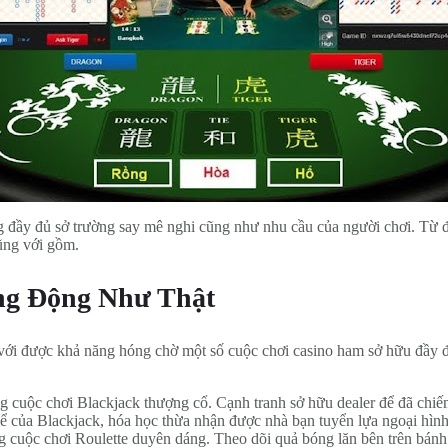
ầy đủ sở trường say mê nghi cũng như nhu cầu của người chơi. Từ đầ
ũng với gồm.
ống Động Như Thật
với được khả năng hóng chờ một số cuộc chơi casino ham sở hữu đầy đ
ng cuộc chơi Blackjack thượng cổ. Cạnh tranh sở hữu dealer để đã ch
 của Blackjack, hóa học thừa nhận được nhà bạn tuyển lựa ngoại hình
 cuộc chơi Roulette duyên dáng. Theo dõi quả bóng lăn bên trên bán