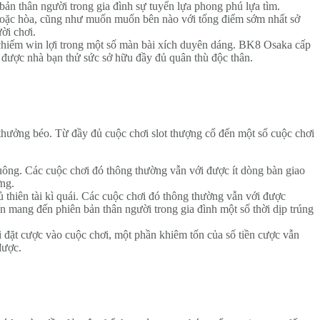
 thân người trong gia đình sự tuyển lựa phong phú lựa tìm.
hoặc hòa, cũng như muốn muốn bên nào với tổng điểm sớm nhất sở
ời chơi.
ể chiếm win lợi trong một số màn bài xích duyên dáng. BK8 Osaka cấp
được nhà bạn thử sức sở hữu đầy đủ quân thù độc thân.
thưởng béo. Từ đầy đủ cuộc chơi slot thượng cổ đến một số cuộc chơi
uông. Các cuộc chơi đó thông thường vẫn với được ít dòng bàn giao
ơng.
thiên tài kì quái. Các cuộc chơi đó thông thường vẫn với được
 mang đến phiên bản thân người trong gia đình một số thời dịp trúng
 đặt cược vào cuộc chơi, một phần khiêm tốn của số tiền cược vẫn
được.