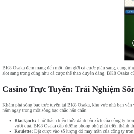
BK8 Osaka đem mang đến một nắm giới cá cược giàu sang, cung ứng đ
slot sang trọng cũng như cá cược thể thao duyên dáng, BK8 Osaka c
Casino Trực Tuyến: Trải Nghiệm S
Khám phá sòng bạc trực tuyến tại BK8 Osaka, khu vực nhà bạn vẫn 
nằm ngay trong một sòng bạc chắc hẳn chắn.
Blackjack:
Thử thách kiến thức đánh bài xích của công ty tro
vượt quá. BK8 Osaka cấp dưỡng phong phú phát triển thành thể
Roulette:
Đặt cược vào số lượng đỏ may mắn của công ty trong