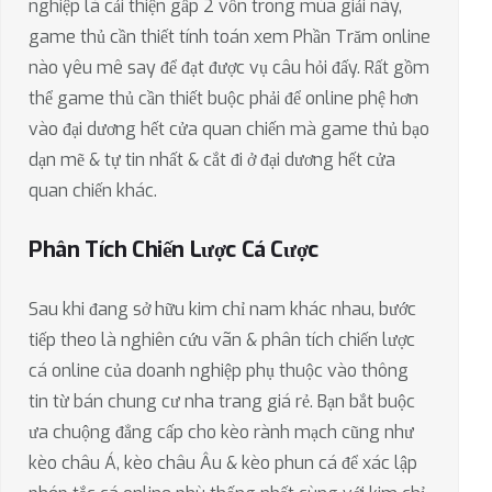
nghiệp là cải thiện gấp 2 vốn trong mùa giải này,
game thủ cần thiết tính toán xem Phần Trăm online
nào yêu mê say để đạt được vụ câu hỏi đấy. Rất gồm
thể game thủ cần thiết buộc phải để online phệ hơn
vào đại dương hết cửa quan chiến mà game thủ bạo
dạn mẽ & tự tin nhất & cắt đi ở đại dương hết cửa
quan chiến khác.
Phân Tích Chiến Lược Cá Cược
Sau khi đang sở hữu kim chỉ nam khác nhau, bước
tiếp theo là nghiên cứu vãn & phân tích chiến lược
cá online của doanh nghiệp phụ thuộc vào thông
tin từ bán chung cư nha trang giá rẻ. Bạn bắt buộc
ưa chuộng đẳng cấp cho kèo rành mạch cũng như
kèo châu Á, kèo châu Âu & kèo phun cá để xác lập