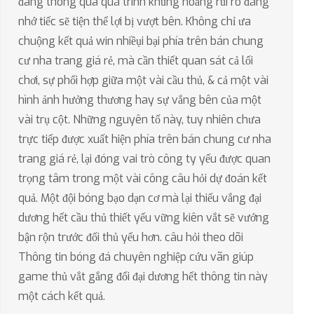
đang thông qua quá trình khủng hoảng rủi ro đáng
nhớ tiếc sẽ tiện thể lợi bị vượt bên. Không chỉ ưa
chuộng kết quả win nhiềụi bại phía trên bán chung
cư nha trang giá rẻ, mà cần thiết quan sát cả lối
chơi, sự phối hợp giữa một vài cầu thủ, & cả một vài
hình ảnh hưởng thương hay sự vắng bên của một
vài trụ cột. Những nguyên tố này, tuy nhiên chưa
trực tiếp được xuất hiện phía trên bán chung cư nha
trang giá rẻ, lại đóng vai trò công ty yếu được quan
trọng tâm trong một vài công câu hỏi dự đoán kết
quả. Một đội bóng bạo dạn cơ mà lại thiếu vắng đại
dương hết cầu thủ thiết yếu vững kiên vắt sẽ vướng
bận rộn trước đối thủ yếu hơn. câu hỏi theo dõi
Thông tin bóng đá chuyên nghiệp cứu vãn giúp
game thủ vắt gắng đổi đại dương hết thông tin này
một cách kết quả.