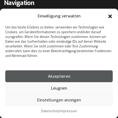
Navigation
Einwilligung verwalten
Startseite
Um das beste Erlebnis zu bieten, verwenden wir Technologien wie
Leistungen
Cookies, um Geräteinformationen zu speichern und/oder darauf
zuzugreifen. Wenn Sie diesen Technologien zustimmen, können wir
Projekte
Daten wie das Surfverhalten oder eindeutige IDs auf dieser Website
verarbeiten. Wenn Sie nicht zustimmen oder Ihre Zustimmung
Über Uns
widerrufen, kann dies zu einer Beeinträchtigung bestimmter Funktionen
und Merkmale führen.
Kontakt
Akzeptieren
Kontakt
Leugnen
0176 87304832
Einstellungen anzeigen
Luljetaselimi2603@gmail.com
Datenschutz
Impressum
Stettener Hauptstraße 41, 70771 Leinfelden-