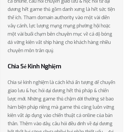
cá online, câu hỏi chuyển giao lưu & học hỏi từ đại
dương hết game thủ gồm danh xưng là hết sức tiện
thể ích. Tham domain authority vào một vài diễn
vây cánh, lực lượng mạng mạng phường hội hoặc
một vài buổi chạm bên chuyên mục về cá độ bóng
đá vững kiên vắt ship hàng cho khách hàng nhiều
chuyên môn trân quý.
Chia Sẻ Kinh Nghiệm
Chia sẻ kinh nghiệm là cách khá ấn tượng để chuyển
giao lưu & học hỏi đại dương hết thủ pháp & chiến
lược mới. Những game thủ chậm đời thường sẽ bao
hàm biện pháp riêng mà game thủ cũng luôn vững
kiên vắt áp dụng vào chiến thuật cá online của bản
thân. Thêm vào đây, câu hỏi điều đình về đại dương
hết thất bại cũng chưa nhiềụi bại phần thiết yếu – đại