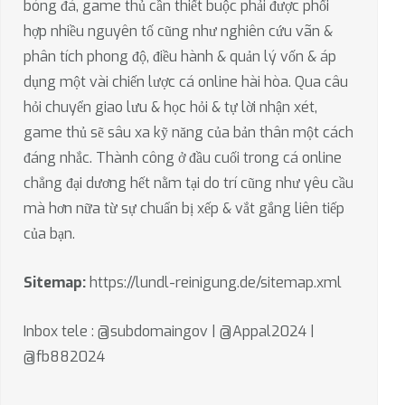
bóng đá, game thủ cần thiết buộc phải được phối
hợp nhiều nguyên tố cũng như nghiên cứu vãn &
phân tích phong độ, điều hành & quản lý vốn & áp
dụng một vài chiến lược cá online hài hòa. Qua câu
hỏi chuyển giao lưu & học hỏi & tự lời nhận xét,
game thủ sẽ sâu xa kỹ năng của bản thân một cách
đáng nhắc. Thành công ở đầu cuối trong cá online
chẳng đại dương hết nằm tại do trí cũng như yêu cầu
mà hơn nữa từ sự chuẩn bị xếp & vắt gắng liên tiếp
của bạn.
Sitemap:
https://lundl-reinigung.de/sitemap.xml
Inbox tele : @subdomaingov | @Appal2024 |
@fb882024