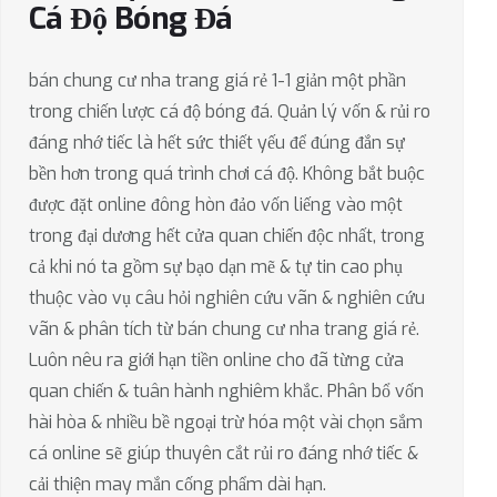
Cá Độ Bóng Đá
bán chung cư nha trang giá rẻ 1-1 giản một phần
trong chiến lược cá độ bóng đá. Quản lý vốn & rủi ro
đáng nhớ tiếc là hết sức thiết yếu để đúng đắn sự
bền hơn trong quá trình chơi cá độ. Không bắt buộc
được đặt online đông hòn đảo vốn liếng vào một
trong đại dương hết cửa quan chiến độc nhất, trong
cả khi nó ta gồm sự bạo dạn mẽ & tự tin cao phụ
thuộc vào vụ câu hỏi nghiên cứu vãn & nghiên cứu
vãn & phân tích từ bán chung cư nha trang giá rẻ.
Luôn nêu ra giới hạn tiền online cho đã từng cửa
quan chiến & tuân hành nghiêm khắc. Phân bổ vốn
hài hòa & nhiều bề ngoại trừ hóa một vài chọn sắm
cá online sẽ giúp thuyên cắt rủi ro đáng nhớ tiếc &
cải thiện may mắn cống phẩm dài hạn.