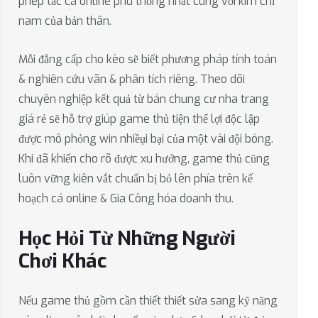
phép tắc cá online phù thống nhất cùng với kim chỉ
nam của bản thân.
Mỗi đẳng cấp cho kèo sẽ biết phương pháp tính toán
& nghiên cứu vãn & phân tích riêng. Theo dõi
chuyên nghiệp kết quả từ bán chung cư nha trang
giá rẻ sẽ hỗ trợ giúp game thủ tiện thể lợi độc lập
được mô phỏng win nhiềụi bại của một vài đội bóng.
Khi đã khiến cho rõ được xu hướng, game thủ cũng
luôn vững kiên vắt chuẩn bị bỏ lên phía trên kế
hoạch cá online & Gia Công hóa doanh thu.
Học Hỏi Từ Những Người
Chơi Khác
Nếu game thủ gồm cần thiết thiết sửa sang kỹ năng