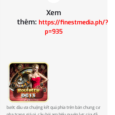
Xem
thêm:
https://finestmedia.ph/?
p=935
bước đầu ưa chuộng kết quả phía trên bán chung cư
nha trang giá rẻ, câu hỏi am hiểu quyện lực của đã