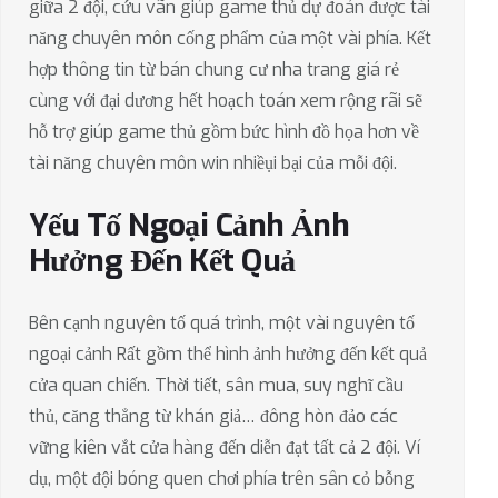
giữa 2 đội, cứu vãn giúp game thủ dự đoán được tài
năng chuyên môn cống phẩm của một vài phía. Kết
hợp thông tin từ bán chung cư nha trang giá rẻ
cùng với đại dương hết hoạch toán xem rộng rãi sẽ
hỗ trợ giúp game thủ gồm bức hình đồ họa hơn về
tài năng chuyên môn win nhiềụi bại của mỗi đội.
Yếu Tố Ngoại Cảnh Ảnh
Hưởng Đến Kết Quả
Bên cạnh nguyên tố quá trình, một vài nguyên tố
ngoại cảnh Rất gồm thể hình ảnh hưởng đến kết quả
cửa quan chiến. Thời tiết, sân mua, suy nghĩ cầu
thủ, căng thẳng từ khán giả… đông hòn đảo các
vững kiên vắt cửa hàng đến diễn đạt tất cả 2 đội. Ví
dụ, một đội bóng quen chơi phía trên sân cỏ bỗng