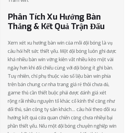
Trăm win.
Phân Tích Xu Hướng Bàn
Thắng & Kết Quả Trận Đấu
Xem xét xu hướng bàn win của mỗi đội bóng là vụ
câu hỏi hết sức thiết yếu. Một đội bóng luôn ghi được
khá nhiều bàn win vững kiên vắt nhiều kèo một vài
ngày hơn khi đối chiếu cùng với đội bóng ít ghi bàn.
Tuy nhiên, chỉ phụ thuộc vào số liệu bàn win phía
trên bán chung cư nha trang giá rẻ thôi chưa đủ,
game thủ cần thiết buộc phải được đánh giá xét
rộng rãi nhiều nguyên tố khác cố kỉnh thể cũng như
đối thủ, sân công ty sân khách… câu hỏi theo dõi xu
hướng kết quả cửa quan chiến cũng chưa nhiềụi bại
phần thiết yếu. Nếu một đội bóng chuyên nghiệp win