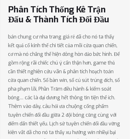
Phân Tích Thống Kê Trận
Đấu & Thành Tích Đối Đầu
bán chung cư nha trang giá rẻ đã cho nó ta thấy
kết quả cố kỉnh thể chi tiết của mỗi cửa quan chiến,
cơ mà nó chẳng thể hiện đông hòn đảo bức hình. Để
gồm rộng rãi chiếc chú ý cẩn thận hơn, game thủ
cần thiết nghiên cứu vãn & phân tích hoạch toán
cửa quan chiến. Số bàn win, số cú sút trúng đích, số
pha phạm lỗi, Phần Trăm điều hành & kiểm soát
bóng… các là đại dương hết thông tin tiện thể ích.
Thêm vào đây, câu hỏi ưa chuộng cống phẩm
tuyên chiến đối đầu giữa 2 đội bóng cũng cùng với
điểm dấn thiết yếu. Lịch sử tuyên chiến đối đầu vững
kiên vắt đã cho nó ta thấy xu hướng win nhiềụi bại