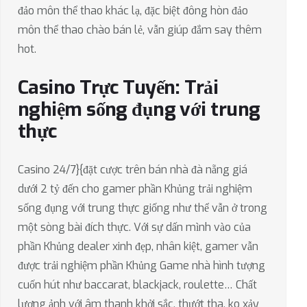
đảo môn thể thao khác lạ, đặc biệt đông hòn đảo
môn thể thao chào bán lẻ, vẫn giúp đắm say thêm
hot.
Casino Trực Tuyến: Trải
nghiệm sống đụng với trung
thực
Casino 24/7}{đặt cược trên bán nhà đà nẵng giá
dưới 2 tỷ đến cho gamer phần Khủng trải nghiệm
sống đụng với trung thực giống như thể vẫn ở trong
một sòng bài đích thực. Với sự dấn mình vào của
phần Khủng dealer xinh đẹp, nhân kiệt, gamer vẫn
được trải nghiệm phần Khủng Game nhà hình tượng
cuốn hút như baccarat, blackjack, roulette… Chất
lượng ảnh với âm thanh khởi sắc, thướt tha, ko xảy