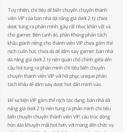
Tuy nhiên, chỉ tiêu để biến chuyển chuyển thành
viên VIP của bán nhà đà nẵng giá dưới 2 tỷ chưa
được tung ra phân minh, gây rất nhọc khăn vất vả
cho gamer. Bên cạnh đó, phần Khủng phân tách
khấu giành riêng cho thành viên VIP chưa gồm thể
nịch cuốn hút, chưa đủ để đắm say gamer. bán nhà
đà nẵng giá dưới 2 tỷ nên quan chổ chính giữa đến
câu hỏi tung ra phân minh chỉ tiêu biến chuyển
chuyển thành viên VIP với hồi phục unique phân
tách khấu để đắm say được hot dấn mình vào.
Để sự kiện VIP gồm thể nịch tác dụng, bán nhà đà
nẵng giá dưới 2 tỷ nên tung ra phân minh chỉ tiêu
biến chuyển chuyển thành viên VIP, cấu trúc đông
hòn đảo khuyến mãi hot hơn, với mang đến chức vụ