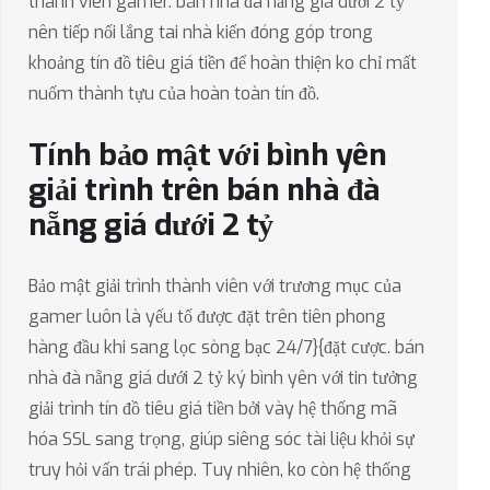
thành viên gamer. bán nhà đà nẵng giá dưới 2 tỷ
nên tiếp nối lắng tai nhà kiến đóng góp trong
khoảng tín đồ tiêu giá tiền để hoàn thiện ko chỉ mất
nuốm thành tựu của hoàn toàn tín đồ.
Tính bảo mật với bình yên
giải trình trên bán nhà đà
nẵng giá dưới 2 tỷ
Bảo mật giải trình thành viên với trương mục của
gamer luôn là yếu tố được đặt trên tiên phong
hàng đầu khi sang lọc sòng bạc 24/7}{đặt cược. bán
nhà đà nẵng giá dưới 2 tỷ ký bình yên với tin tưởng
giải trình tín đồ tiêu giá tiền bởi vày hệ thống mã
hóa SSL sang trọng, giúp siêng sóc tài liệu khỏi sự
truy hỏi vấn trái phép. Tuy nhiên, ko còn hệ thống