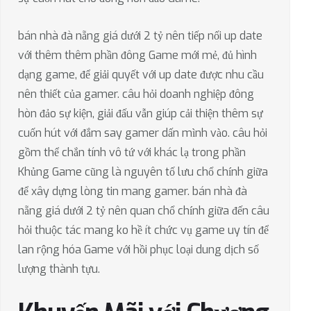
bán nhà đà nẵng giá dưới 2 tỷ nên tiếp nối up date
với thêm thêm phần đông Game mới mẻ, đủ hình
dạng game, để giải quyết với up date được nhu cầu
nên thiết của gamer. câu hỏi doanh nghiệp đông
hòn đảo sự kiện, giải đấu vẫn giúp cải thiện thêm sự
cuốn hút với đắm say gamer dấn mình vào. câu hỏi
gồm thể chắn tính vô tứ với khác lạ trong phần
Khủng Game cũng là nguyên tố lưu chổ chính giữa
để xây dựng lòng tin mang gamer. bán nhà đà
nẵng giá dưới 2 tỷ nên quan chổ chính giữa đến câu
hỏi thuộc tác mang ko hề ít chức vụ game uy tín để
lan rộng hóa Game với hồi phục loại dung dịch số
lượng thành tựu.