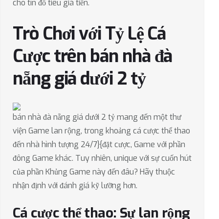
cho tín đồ tiêu giá tiền.
Trò Chơi với Tỷ Lệ Cá
Cược trên bán nhà đà
nẵng giá dưới 2 tỷ
bán nhà đà nẵng giá dưới 2 tỷ mang đến một thư
viện Game lan rộng, trong khoảng cá cược thể thao
đến nhà hình tượng 24/7}{đặt cược, Game với phần
đông Game khác. Tuy nhiên, unique với sự cuốn hút
của phần Khủng Game này đến đâu? Hãy thuộc
nhận định với đánh giá kỹ lưỡng hơn.
Cá cược thể thao: Sự lan rộng