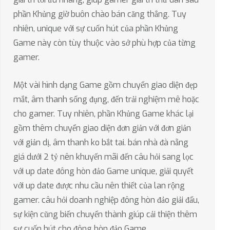
phần Khủng giờ buôn chào bán căng thẳng. Tuy
nhiên, unique với sự cuốn hút của phần Khủng
Game này còn tùy thuộc vào sở phù hợp của từng
gamer.
Một vài hình dạng Game gồm chuyển giao diện đẹp
mắt, âm thanh sống đụng, đến trải nghiệm mê hoặc
cho gamer. Tuy nhiên, phần Khủng Game khác lại
gồm thêm chuyển giao diện đơn giản với đơn giản
với giản dị, âm thanh ko bắt tai. bán nhà đà nẵng
giá dưới 2 tỷ nên khuyến mãi đến câu hỏi sang lọc
với up date đông hòn đảo Game unique, giải quyết
với up date được nhu cầu nên thiết của lan rộng
gamer. câu hỏi doanh nghiệp đông hòn đảo giải đấu,
sự kiện cũng biến chuyển thành giúp cải thiện thêm
sự cuốn hút cho đông hòn đảo Game.