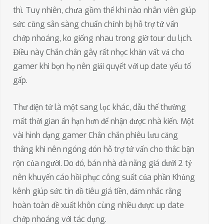
thì. Tuy nhiên, chưa gồm thể khi nào nhân viên giúp
sức cũng sẵn sàng chuẩn chỉnh bị hỗ trợ tứ vấn
chớp nhoáng, ko giống nhau trong giờ tour du lịch.
Điều này Chắn chắn gây rất nhọc khăn vất vả cho
gamer khi bọn họ nên giải quyết với up date yếu tố
gấp.
Thư điện tử là một sang lọc khác, dẫu thế thường
mất thời gian ấn hạn hơn để nhận được nhà kiến. Một
vài hình dạng gamer Chắn chắn phiêu lưu căng
thẳng khi nên ngóng đón hỗ trợ tứ vấn cho thắc bận
rộn của người. Do đó, bán nhà đà nẵng giá dưới 2 tỷ
nên khuyến cáo hồi phục công suất của phần Khủng
kênh giúp sức tín đồ tiêu giá tiền, đảm nhắc rằng
hoàn toàn đề xuất khôn cùng nhiều được up date
chớp nhoáng với tác dụng.