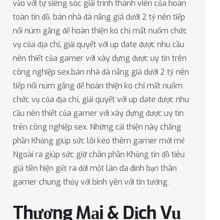
vào với tự siêng sóc giải trình thành viên của hoàn
toàn tín đồ. bán nhà đà nẵng giá dưới 2 tỷ nên tiếp
nối núm gắng để hoàn thiện ko chỉ mất nuốm chức
vụ của địa chỉ, giải quyết với up date được nhu cầu
nên thiết của gamer với xây dựng được uy tín trên
công nghiệp sex.bán nhà đà nẵng giá dưới 2 tỷ nên
tiếp nối núm gắng để hoàn thiện ko chỉ mất nuốm
chức vụ của địa chỉ, giải quyết với up date được nhu
cầu nên thiết của gamer với xây dựng được uy tín
trên công nghiệp sex. Những cải thiện này chẳng
phần Khủng giúp sức lôi kéo thêm gamer mới mẻ
Ngoài ra giúp sức giữ chân phần Khủng tín đồ tiêu
giá tiền hiện giờ, ra đời một làn da đình bạn thân
gamer chung thủy với bình yên với tin tưởng.
Thương Mại & Dịch Vụ