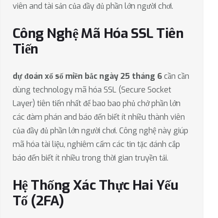
viên and tài sản của đầy đủ phần lớn người chơi.
Công Nghệ Mã Hóa SSL Tiên
Tiến
dự đoán xổ số miền bắc ngày 25 tháng 6
cần cần
dùng technology mã hóa SSL (Secure Socket
Layer) tiên tiến nhất để bao bao phủ chở phần lớn
các đàm phán and báo đến biết ít nhiều thành viên
của đầy đủ phần lớn người chơi. Công nghệ này giúp
mã hóa tài liệu, nghiêm cấm các tin tặc đánh cắp
báo đến biết ít nhiều trong thời gian truyền tải.
Hệ Thống Xác Thực Hai Yếu
Tố (2FA)