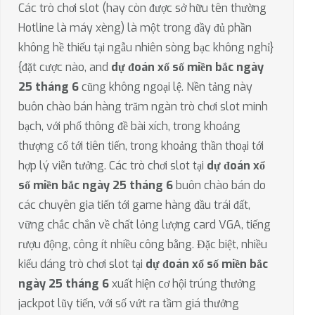
Các trò chơi slot (hay còn được sở hữu tên thường
Hotline là máy xèng) là một trong đầy đủ phần
không hề thiếu tại ngẫu nhiên sòng bạc không nghỉ}
{đặt cược nào, and
dự đoán xổ số miền bắc ngày
25 tháng 6
cũng không ngoại lệ. Nền tảng này
buôn chào bán hàng trăm ngàn trò chơi slot minh
bạch, với phổ thông đề bài xích, trong khoảng
thượng cổ tới tiên tiến, trong khoảng thần thoại tới
hợp lý viễn tưởng. Các trò chơi slot tại
dự đoán xổ
số miền bắc ngày 25 tháng 6
buôn chào bán do
các chuyên gia tiến tới game hàng đầu trái đất,
vững chắc chắn về chất lỏng lượng card VGA, tiếng
rượu động, công ít nhiều công bằng. Đặc biệt, nhiều
kiểu dáng trò chơi slot tại
dự đoán xổ số miền bắc
ngày 25 tháng 6
xuất hiện cơ hội trúng thưởng
jackpot lũy tiến, với số vứt ra tầm giá thưởng