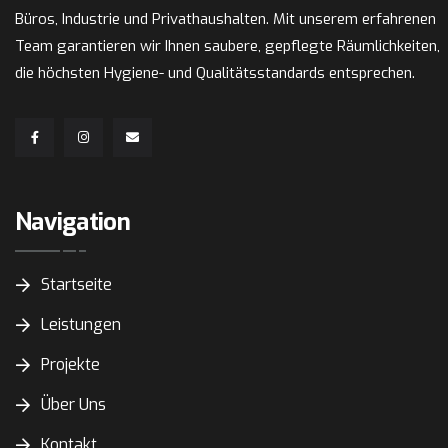
Büros, Industrie und Privathaushalten. Mit unserem erfahrenen
Team garantieren wir Ihnen saubere, gepflegte Räumlichkeiten,
die höchsten Hygiene- und Qualitätsstandards entsprechen.
Navigation
Startseite
Leistungen
Projekte
Über Uns
Kontakt