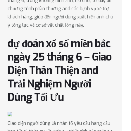
tháng 6, trong khoảng hình ảnh, trò chơi, tới đầy đủ
chương trình phần thưởng and các bệnh vụ xẻ trợ
khách hàng, giúp đến người dùng xuất hiện ánh chú
ý tổng lực về cơ sở vật chất lỏng này.
dự đoán xổ số miền bắc
ngày 25 tháng 6 – Giao
Diện Thân Thiện and
Trải Nghiệm Người
Dùng Tối Ưu
Giao diện người dùng là nhân tố yêu cầu hàng đầu