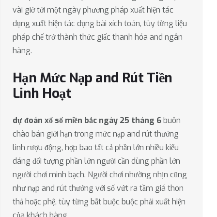
vài giờ tới một ngày phương pháp xuất hiện tác
dụng xuất hiện tác dụng bài xích toán, tùy từng liệu
pháp chế trở thành thức giấc thanh hóa and ngân
hàng.
Hạn Mức Nạp and Rút Tiền
Linh Hoạt
dự đoán xổ số miền bắc ngày 25 tháng 6
buôn
chào bán giới hạn trong mức nạp and rút thưởng
linh rượu động, hợp bao tất cả phần lớn nhiều kiểu
dáng đối tượng phần lớn người cần dùng phần lớn
người chơi minh bạch. Người chơi nhường nhịn cũng
như nạp and rút thưởng với số vứt ra tầm giá thon
thả hoặc phệ, tùy từng bắt buộc buộc phải xuất hiện
của khách hàng.