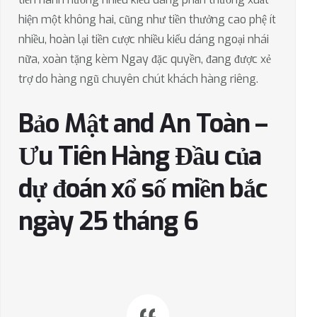
hiện một không hai, cũng như tiền thưởng cao phệ ít
nhiều, hoàn lại tiền cược nhiều kiểu dáng ngoại nhái
nữa, xoàn tặng kèm Ngay đặc quyền, đang được xẻ
trợ do hàng ngũ chuyên chút khách hàng riêng.
Bảo Mật and An Toàn –
Ưu Tiên Hàng Đầu của
dự đoán xổ số miền bắc
ngày 25 tháng 6